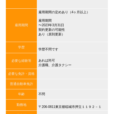
雇用期間の定めあり（4ヶ月以上）
雇用期間
雇用期間
〜2023年3月31日
契約更新の可能性
あり（原則更新）
学歴
学歴不問です
あれば尚可
必要な経験等
介護職、介護タクシー
必要な免許・資格
普通自動車免許
年齢
不問
勤務地
〒206-0811東京都稲城市押立１１９２－１