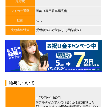
最寄駅
マイカー通勤
可能（専用駐車場完備）
転勤
なし
受動喫煙対策
受動喫煙の対策あり（屋内禁煙）
給与について
1,072円〜1,100円
※フルタイム求人の場合は月額に換算した
額、パート求人の場合は時間額を表示してい