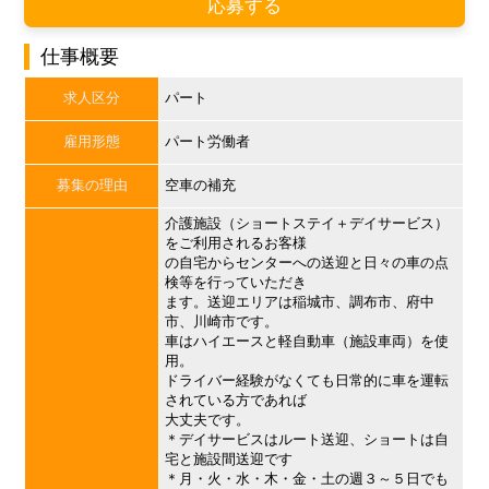
応募する
仕事概要
求人区分
パート
雇用形態
パート労働者
募集の理由
空車の補充
介護施設（ショートステイ＋デイサービス）
をご利用されるお客様
の自宅からセンターへの送迎と日々の車の点
検等を行っていただき
ます。送迎エリアは稲城市、調布市、府中
市、川崎市です。
車はハイエースと軽自動車（施設車両）を使
用。
ドライバー経験がなくても日常的に車を運転
されている方であれば
大丈夫です。
＊デイサービスはルート送迎、ショートは自
宅と施設間送迎です
＊月・火・水・木・金・土の週３～５日でも