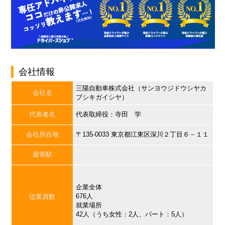
会社情報
三陽自動車株式会社（サンヨウジドウシヤカ
会社名
ブシキガイシヤ）
代表者名
代表取締役：寺田 学
会社所在地
〒135-0033 東京都江東区深川２丁目６－１１
最寄駅
企業全体
676人
従業員数
就業場所
42人（うち女性：2人、パート：5人）