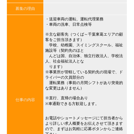
募集の理由
・送迎車両の運転、運転代理業務
・車両の洗車、日常点検等
※主な顧客先（つくば～千葉東葛エリアの顧
客をご担当頂きます）
学校、幼稚園、スイミングスクール、福祉
施設等（契約先のほと
んどは国、自治体、独立行政法人、学校法
人、社会福祉法人とな
ります）
※事業所が管轄している契約先の現場で、ド
ライバーの欠員部分の
運転業務（事前の月間シフトがあり突発的
な変更はありません）
※直行、直帰の場合あり
仕事の内容
※車通勤できる方歓迎します。
お電話やショートメッセージにて担当者から
より詳しい求人概要をお伝えさせて頂きます
ので、まずはお気軽に応募ボタンからご連絡