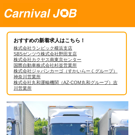
おすすめの新着求人はこちら！
株式会社ランビック横浜支店
SBSゼンツウ株式会社野田支店
株式会社カクヤス南東京センター
国際自動車株式会社杉並営業所
株式会社ジャパンカーゴ（すかいらーくグループ）
神奈川営業所
株式会社丸和運輸機関（AZ-COM丸和グループ）吉
川営業所