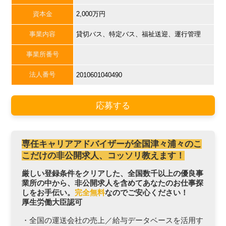
資本金
2,000万円
事業内容
貸切バス、特定バス、福祉送迎、運行管理
事業所番号
法人番号
2010601040490
応募する
専任キャリアアドバイザーが全国津々浦々のこ
こだけの非公開求人、コッソリ教えます！
厳しい登録条件をクリアした、全国数千以上の優良事
業所の中から、非公開求人を含めてあなたのお仕事探
しをお手伝い。
完全無料
なのでご安心ください！
厚生労働大臣認可
・全国の運送会社の売上／給与データベースを活用す