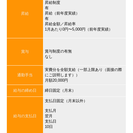
昇給制度
有
昇給（前年度実績）
昇給
有
昇給金額／昇給率
1月あたり0円〜5,000円（前年度実績）
賞与制度の有無
賞与
なし
実費分を全額支給（一部上限あり（面接の際
通勤手当
にご説明します））
月額20,000円
給与の締め日
締日固定（月末）
支払日固定（月末以外）
支払月
給与の支払日
翌月
支払日
10日