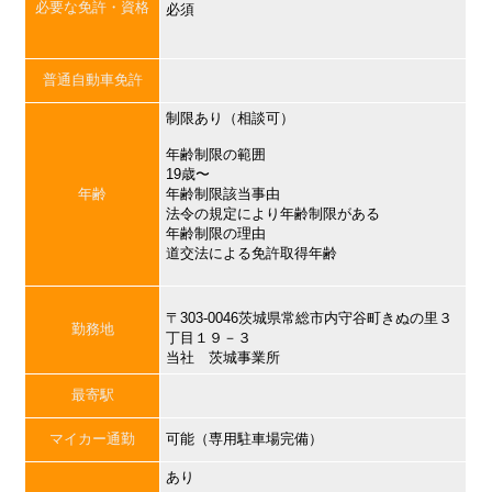
必要な免許・資格
必須
普通自動車免許
制限あり（相談可）
年齢制限の範囲
19歳〜
年齢
年齢制限該当事由
法令の規定により年齢制限がある
年齢制限の理由
道交法による免許取得年齢
〒303-0046茨城県常総市内守谷町きぬの里３
勤務地
丁目１９－３
当社 茨城事業所
最寄駅
マイカー通勤
可能（専用駐車場完備）
あり