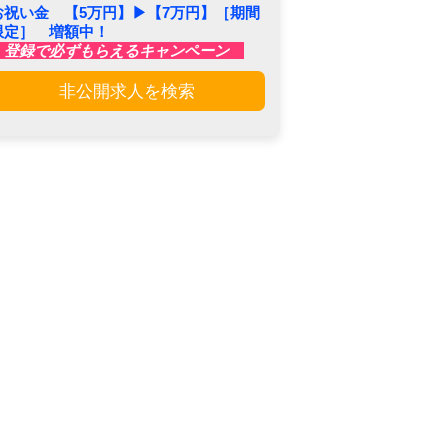
お祝い金 【5万円】▶︎【7万円】［期間
限定］ 増額中！
登録で必ずもらえるキャンペーン
非公開求人を検索