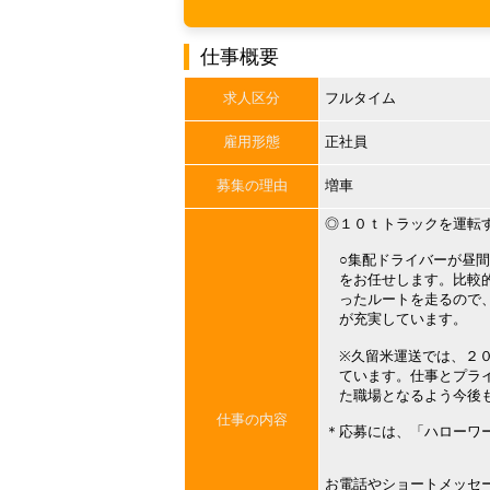
仕事概要
求人区分
フルタイム
雇用形態
正社員
募集の理由
増車
◎１０ｔトラックを運転
○集配ドライバーが昼間
をお任せします。比較的
ったルートを走るので、
が充実しています。
※久留米運送では、２０
ています。仕事とプライ
た職場となるよう今後も
仕事の内容
＊応募には、「ハローワ
お電話やショートメッセ