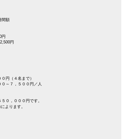
時間額
00円
2,500円
００円（４名まで）
００～７，５００円／人
５０，０００円です。
力によります。