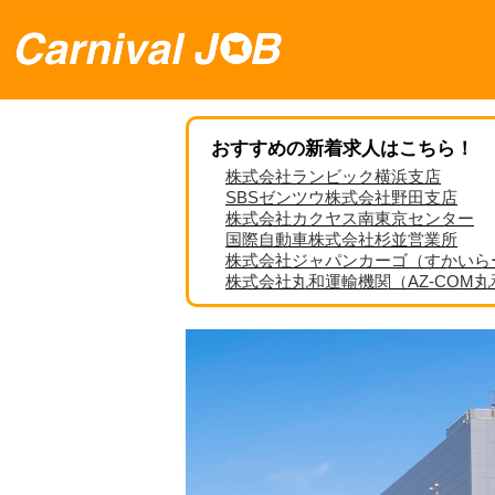
おすすめの新着求人はこちら！
株式会社ランビック横浜支店
SBSゼンツウ株式会社野田支店
株式会社カクヤス南東京センター
国際自動車株式会社杉並営業所
株式会社ジャパンカーゴ（すかいら
株式会社丸和運輸機関（AZ-COM