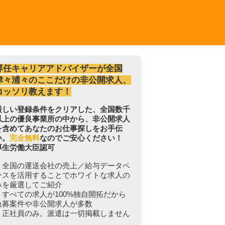
専任キャリアアドバイザーが全国
津々浦々のここだけの非公開求人、
コッソリ教えます！
厳しい登録条件をクリアした、全国数千
以上の優良事業所の中から、非公開求人
を含めてあなたのお仕事探しをお手伝
い。
完全無料
なのでご安心ください！
厚生労働大臣認可
・全国の運送会社の売上／給与データベ
ースを活用することでホワイトな求人の
みを厳選してご紹介
・すべての求人が100%独自開拓だから
急募案件や非公開求人が多数
・正社員のみ。派遣は一切掲載しません