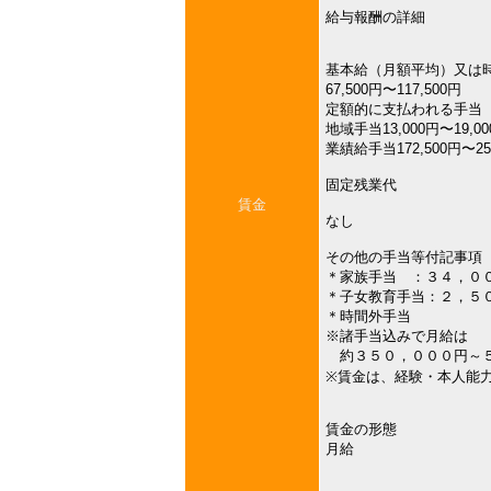
給与報酬の詳細
基本給（月額平均）又は
67,500円〜117,500円
定額的に支払われる手当
地域手当13,000円〜19,0
業績給手当172,500円〜25
固定残業代
賃金
なし
その他の手当等付記事項
＊家族手当 ：３４，０
＊子女教育手当：２，５
＊時間外手当
※諸手当込みで月給は
約３５０，０００円～５
※賃金は、経験・本人能
賃金の形態
月給