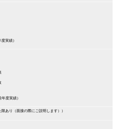
前年度実績）
無
数
円（前年度実績）
上限あり（面接の際にご説明します））