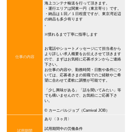
海上コンテナ輸送を行って頂きます。
・運行エリアは関東一円（東京寄り）です。
・納品は１回／１日程度ですが、東京湾近辺
の納品も多少有ります
。
※慣れるまで丁寧に指導します
お電話やショートメッセージにて担当者から
より詳しい求人概要をお伝えさせて頂きます
仕事の内容
ので、まずはお気軽に応募ボタンからご連絡
下さい。
お仕事の内容や、勤務時間・日数や条件につ
いては、応募者さまの前職でのご経験やご希
望に合わせて柔軟に調整が可能です。
「少し興味がある」「話を聞いてみたい」等
でも構いませんので、お気軽にご応募下さ
い。
©︎ カーニバルジョブ（Carnival JOB）
あり〈３ヶ月〉
試用期間中の労働条件
試用期間