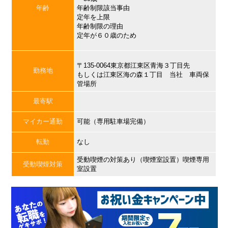
年齢
年齢制限該当事由
定年を上限
年齢制限の理由
定年が６０歳のため
〒135-0064東京都江東区青海３丁目先
勤務地
もしくは江東区海の森１丁目 当社 車両保
管場所
最寄駅
マイカー通勤
可能（専用駐車場完備）
転勤
なし
受動喫煙の対策あり（喫煙室設置）喫煙専用
受動喫煙対策
室設置