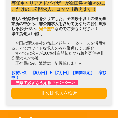
専任キャリアアドバイザーが全国津々浦々のこ
こだけの非公開求人、コッソリ教えます！
厳しい登録条件をクリアした、全国数千以上の優良事
業所の中から、非公開求人を含めてあなたのお仕事探
しをお手伝い。
完全無料
なのでご安心ください！
厚生労働大臣認可
・全国の運送会社の売上／給与データベースを活用す
ることでホワイトな求人のみを厳選してご紹介
・すべての求人が100%独自開拓だから急募案件や非
公開求人が多数
・正社員のみ。派遣は一切掲載しません
お祝い金 【5万円】▶︎【7万円】［期間限定］ 増額
中！
登録で必ずもらえるキャンペーン
非公開求人を検索