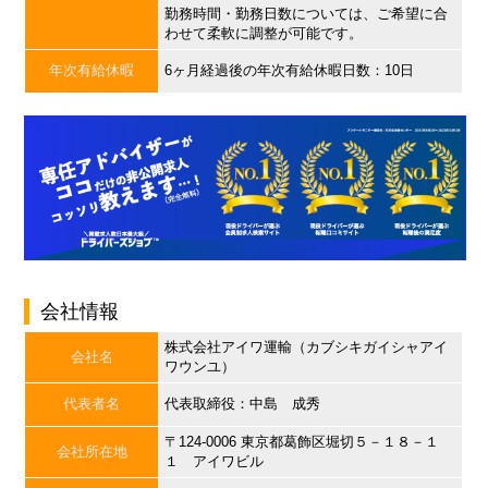
勤務時間・勤務日数については、ご希望に合
わせて柔軟に調整が可能です。
年次有給休暇
6ヶ月経過後の年次有給休暇日数：10日
会社情報
株式会社アイワ運輸（カブシキガイシャアイ
会社名
ワウンユ）
代表者名
代表取締役：中島 成秀
〒124-0006 東京都葛飾区堀切５－１８－１
会社所在地
１ アイワビル