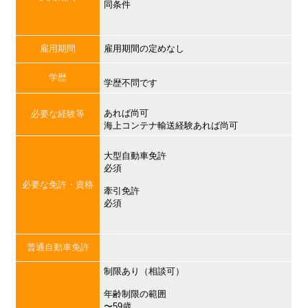
同条件
雇用期間
雇用期間の定めなし
学歴
学歴不問です
あれば尚可
必要な経験等
海上コンテナ輸送経験あれば尚可
大型自動車免許
必須
必要な免許・資格
牽引免許
必須
普通自動車免許
制限あり（相談可）
年齢制限の範囲
〜59歳