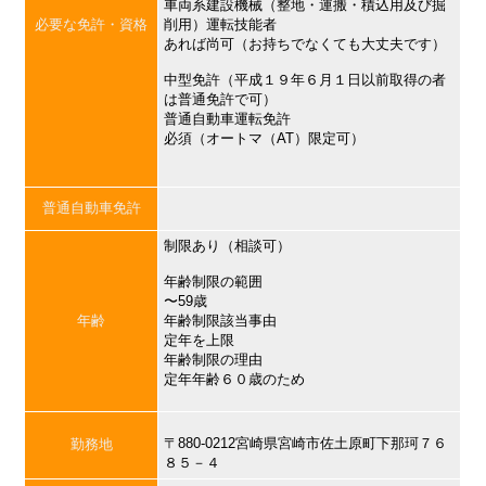
車両系建設機械（整地・運搬・積込用及び掘
必要な免許・資格
削用）運転技能者
あれば尚可（お持ちでなくても大丈夫です）
中型免許（平成１９年６月１日以前取得の者
は普通免許で可）
普通自動車運転免許
必須（オートマ（AT）限定可）
普通自動車免許
制限あり（相談可）
年齢制限の範囲
〜59歳
年齢
年齢制限該当事由
定年を上限
年齢制限の理由
定年年齢６０歳のため
〒880-0212宮崎県宮崎市佐土原町下那珂７６
勤務地
８５－４