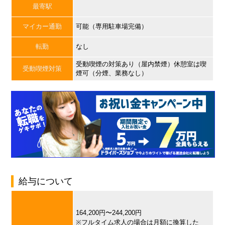
最寄駅
マイカー通勤
可能（専用駐車場完備）
転勤
なし
受動喫煙の対策あり（屋内禁煙）休憩室は喫
受動喫煙対策
煙可（分煙、業務なし）
給与について
164,200円〜244,200円
※フルタイム求人の場合は月額に換算した