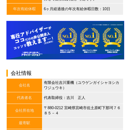
年次有給休暇
6ヶ月経過後の年次有給休暇日数：10日
会社情報
有限会社吉川重機（ユウゲンガイシャヨシカ
会社名
ワジュウキ）
代表者名
代表取締役：吉川 正人
〒880-0212 宮崎県宮崎市佐土原町下那珂７６
会社所在地
８５－４
最寄駅