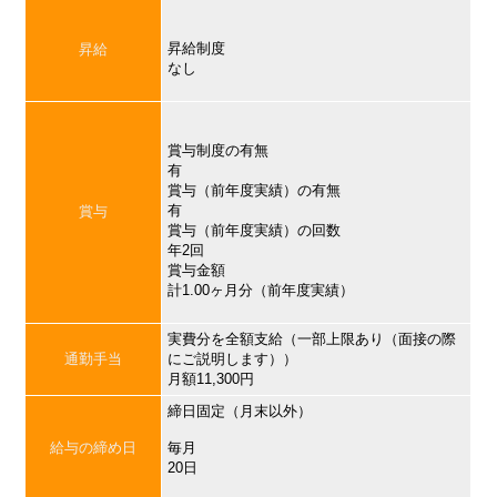
昇給制度
昇給
なし
賞与制度の有無
有
賞与（前年度実績）の有無
有
賞与
賞与（前年度実績）の回数
年2回
賞与金額
計1.00ヶ月分（前年度実績）
実費分を全額支給（一部上限あり（面接の際
通勤手当
にご説明します））
月額11,300円
締日固定（月末以外）
給与の締め日
毎月
20日