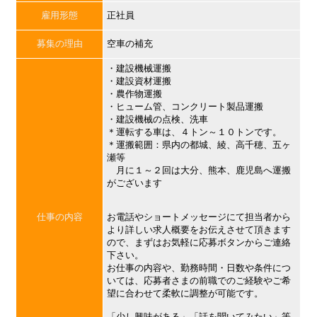
雇用形態
正社員
募集の理由
空車の補充
・建設機械運搬
・建設資材運搬
・農作物運搬
・ヒューム管、コンクリート製品運搬
・建設機械の点検、洗車
＊運転する車は、４トン～１０トンです。
＊運搬範囲：県内の都城、綾、高千穂、五ヶ
瀬等
月に１～２回は大分、熊本、鹿児島へ運搬
がございます
仕事の内容
お電話やショートメッセージにて担当者から
より詳しい求人概要をお伝えさせて頂きます
ので、まずはお気軽に応募ボタンからご連絡
下さい。
お仕事の内容や、勤務時間・日数や条件につ
いては、応募者さまの前職でのご経験やご希
望に合わせて柔軟に調整が可能です。
「少し興味がある」「話を聞いてみたい」等