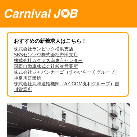
おすすめの新着求人はこちら！
株式会社ランビック横浜支店
SBSゼンツウ株式会社野田支店
株式会社カクヤス南東京センター
国際自動車株式会社杉並営業所
株式会社ジャパンカーゴ（すかいらーくグループ）
神奈川営業所
株式会社丸和運輸機関（AZ-COM丸和グループ）吉
川営業所