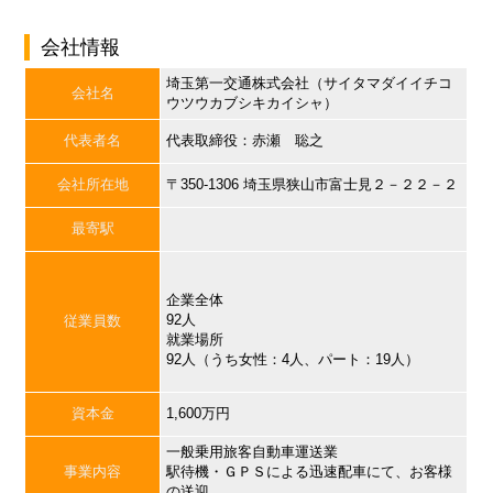
会社情報
埼玉第一交通株式会社（サイタマダイイチコ
会社名
ウツウカブシキカイシャ）
代表者名
代表取締役：赤瀬 聡之
会社所在地
〒350-1306 埼玉県狭山市富士見２－２２－２
最寄駅
企業全体
92人
従業員数
就業場所
92人（うち女性：4人、パート：19人）
資本金
1,600万円
一般乗用旅客自動車運送業
事業内容
駅待機・ＧＰＳによる迅速配車にて、お客様
の送迎。