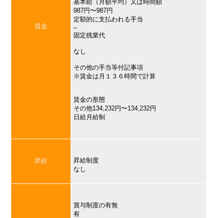
基本給（月額平均）又は時間額
987円〜987円
定額的に支払われる手当
賃金
–
固定残業代
なし
その他の手当等付記事項
※賃金は月１３６時間で計算
賃金の形態
その他134,232円〜134,232円
日給月給制
昇給制度
昇給
なし
賞与制度の有無
有