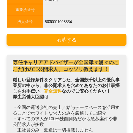
事業所番号
法人番号
5030001026334
応募する
専任キャリアアドバイザーが全国津々浦々のこ
こだけの非公開求人、コッソリ教えます！
厳しい登録条件をクリアした、全国数千以上の優良事
業所の中から、非公開求人を含めてあなたのお仕事探
しをお手伝い。
完全無料
なのでご安心ください！
厚生労働大臣認可
・全国の運送会社の売上／給与データベースを活用す
ることでホワイトな求人のみを厳選してご紹介
・すべての求人が100%独自開拓だから急募案件や非
公開求人が多数
・正社員のみ。派遣は一切掲載しません