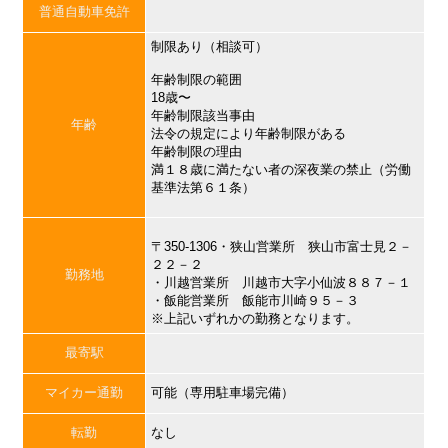
普通自動車免許
制限あり（相談可）
年齢制限の範囲
18歳〜
年齢制限該当事由
年齢
法令の規定により年齢制限がある
年齢制限の理由
満１８歳に満たない者の深夜業の禁止（労働
基準法第６１条）
〒350-1306・狭山営業所 狭山市富士見２－
２２－２
勤務地
・川越営業所 川越市大字小仙波８８７－１
・飯能営業所 飯能市川崎９５－３
※上記いずれかの勤務となります。
最寄駅
マイカー通勤
可能（専用駐車場完備）
転勤
なし