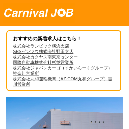
おすすめの新着求人はこちら！
株式会社ランビック横浜支店
SBSゼンツウ株式会社野田支店
株式会社カクヤス南東京センター
国際自動車株式会社杉並営業所
株式会社ジャパンカーゴ（すかいらーくグループ）
神奈川営業所
株式会社丸和運輸機関（AZ-COM丸和グループ）吉
川営業所