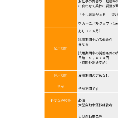
お仕事の内容や、勤務時
に合わせて柔軟に調整が
「少し興味がある」「話
©︎ カーニバルジョブ（Carni
あり〈３ヵ月〉
試用期間中の労働条件
異なる
試用期間
試用期間中の労働条件の
日給 ９，０７０円
〈時間外別途支給〉
雇用期間
雇用期間の定めなし
学歴
学歴不問です
必須
必要な経験等
大型自動車運転経験者
大型自動車免許