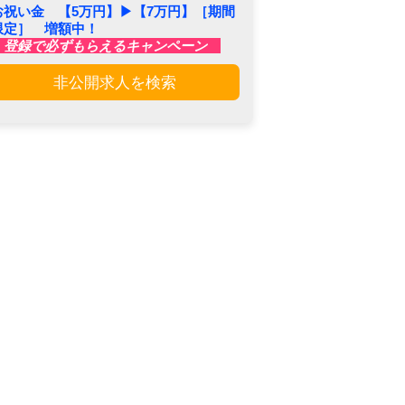
お祝い金 【5万円】▶︎【7万円】［期間
限定］ 増額中！
登録で必ずもらえるキャンペーン
非公開求人を検索