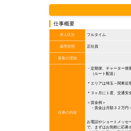
仕事概要
求人区分
フルタイム
雇用形態
正社員
募集の理由
・定期便、チャーター便
（ルート配送）
＊エリアは埼玉～関東近
＊３ヶ月に１度、交通安
＜賃金例＞
・賃金は月額３２万円～
仕事の内容
お電話やショートメッセ
で、まずはお気軽に応募