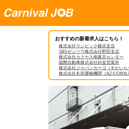
おすすめの新着求人はこちら！
株式会社ランビック横浜支店
SBSゼンツウ株式会社野田支店
株式会社カクヤス南東京センター
国際自動車株式会社杉並営業所
株式会社ジャパンカーゴ（すかいら
株式会社丸和運輸機関（AZ-COM