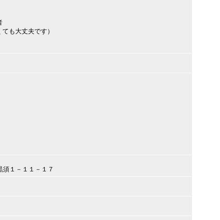
者
くても大丈夫です）
間市黒須１－１１－１７