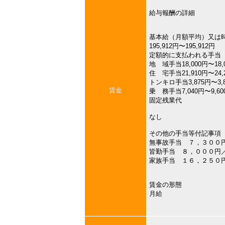
給与報酬の詳細
基本給（月額平均）又は
195,912円〜195,912円
定額的に支払われる手当
地 域手当18,000円〜18,
住 宅手当21,910円〜24,
トンキロ手当3,875円〜3,
賃金
乗 務手当7,040円〜9,60
固定残業代
なし
その他の手当等付記事項
無事故手当 ７，３００
皆勤手当 ８，０００円
家族手当 １６，２５０
賃金の形態
月給