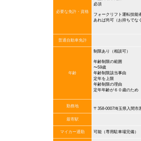
必須
必要な免許・資格
フォークリフト運転技能
あれば尚可（お持ちでな
普通自動車免許
制限あり（相談可）
年齢制限の範囲
〜59歳
年齢
年齢制限該当事由
定年を上限
年齢制限の理由
定年年齢が６０歳のため
勤務地
〒358-0007埼玉県入
最寄駅
マイカー通勤
可能（専用駐車場完備）