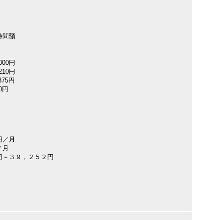
時間額
000円
210円
875円
0円
円／月
／月
円～３９，２５２円