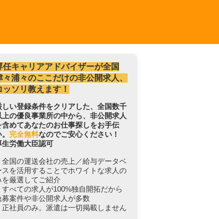
専任キャリアアドバイザーが全国
津々浦々のここだけの非公開求人、
コッソリ教えます！
厳しい登録条件をクリアした、全国数千
以上の優良事業所の中から、非公開求人
を含めてあなたのお仕事探しをお手伝
い。
完全無料
なのでご安心ください！
厚生労働大臣認可
・全国の運送会社の売上／給与データベ
ースを活用することでホワイトな求人の
みを厳選してご紹介
・すべての求人が100%独自開拓だから
急募案件や非公開求人が多数
・正社員のみ。派遣は一切掲載しません