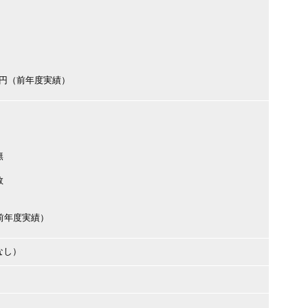
000円（前年度実績）
無
数
円（前年度実績）
なし）