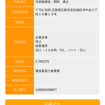
代表者名
代表取締役：岡田 典之
〒731-3165 広島県広島市安佐南区伴中央５丁
会社所在地
目１６番１９号
最寄駅
企業全体
50人
従業員数
就業場所
10人（うち女性：0人、パート：0人）
資本金
2,700万円
事業内容
運送業及び倉庫業
事業所番号
法人番号
1240001036877
応募する