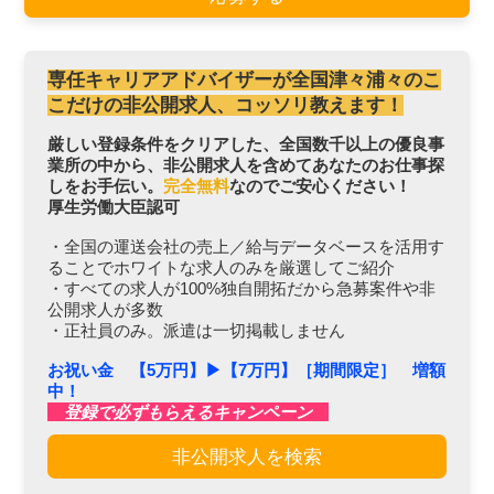
専任キャリアアドバイザーが全国津々浦々のこ
こだけの非公開求人、コッソリ教えます！
厳しい登録条件をクリアした、全国数千以上の優良事
業所の中から、非公開求人を含めてあなたのお仕事探
しをお手伝い。
完全無料
なのでご安心ください！
厚生労働大臣認可
・全国の運送会社の売上／給与データベースを活用す
ることでホワイトな求人のみを厳選してご紹介
・すべての求人が100%独自開拓だから急募案件や非
公開求人が多数
・正社員のみ。派遣は一切掲載しません
お祝い金 【5万円】▶︎【7万円】［期間限定］ 増額
中！
登録で必ずもらえるキャンペーン
非公開求人を検索