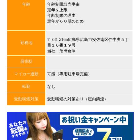
年齢
年齢制限該当事由
定年を上限
年齢制限の理由
定年が６０歳のため
〒731-3165広島県広島市安佐南区伴中央５丁
勤務地
目１６番１９号
当社 沼田倉庫
最寄駅
マイカー通勤
可能（専用駐車場完備）
転勤
なし
受動喫煙対策
受動喫煙の対策あり（屋内禁煙）