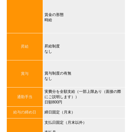
賃金の形態
時給
昇給制度
昇給
なし
賞与制度の有無
賞与
なし
実費分を全額支給（一部上限あり（面接の際
通勤手当
にご説明します））
日額800円
給与の締め日
締日固定（月末）
支払日固定（月末以外）