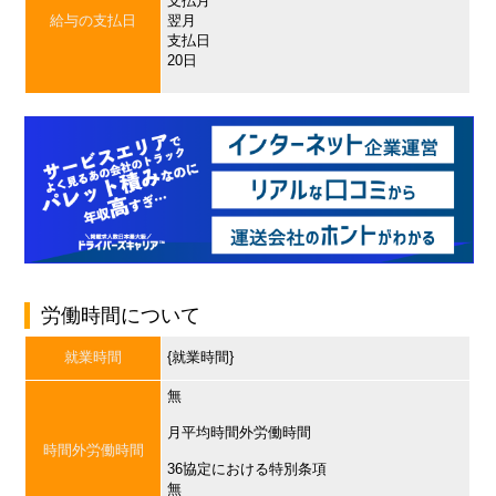
支払月
給与の支払日
翌月
支払日
20日
労働時間について
就業時間
{就業時間}
無
月平均時間外労働時間
時間外労働時間
36協定における特別条項
無