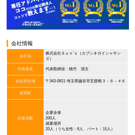
会社情報
株式会社Ｓｕｎ’ｓ（カブシキガイシャサン
会社名
ズ）
代表者名
代表取締役：植竹 清文
会社所在地
〒343-0821 埼玉県越谷市瓦曽根３－６－４６
最寄駅
企業全体
200人
従業員数
就業場所
20人（うち女性：8人、パート：15人）