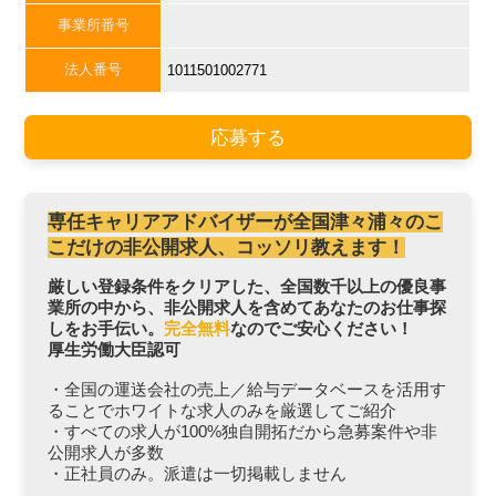
事業所番号
法人番号
1011501002771
応募する
専任キャリアアドバイザーが全国津々浦々のこ
こだけの非公開求人、コッソリ教えます！
厳しい登録条件をクリアした、全国数千以上の優良事
業所の中から、非公開求人を含めてあなたのお仕事探
しをお手伝い。
完全無料
なのでご安心ください！
厚生労働大臣認可
・全国の運送会社の売上／給与データベースを活用す
ることでホワイトな求人のみを厳選してご紹介
・すべての求人が100%独自開拓だから急募案件や非
公開求人が多数
・正社員のみ。派遣は一切掲載しません