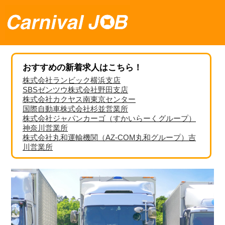
おすすめの新着求人はこちら！
株式会社ランビック横浜支店
SBSゼンツウ株式会社野田支店
株式会社カクヤス南東京センター
国際自動車株式会社杉並営業所
株式会社ジャパンカーゴ（すかいらーくグループ）
神奈川営業所
株式会社丸和運輸機関（AZ-COM丸和グループ）吉
川営業所