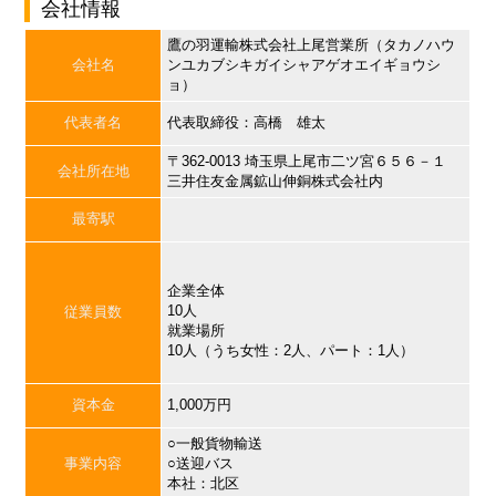
会社情報
鷹の羽運輸株式会社上尾営業所（タカノハウ
会社名
ンユカブシキガイシャアゲオエイギョウシ
ョ）
代表者名
代表取締役：高橋 雄太
〒362-0013 埼玉県上尾市二ツ宮６５６－１
会社所在地
三井住友金属鉱山伸銅株式会社内
最寄駅
企業全体
10人
従業員数
就業場所
10人（うち女性：2人、パート：1人）
資本金
1,000万円
○一般貨物輸送
事業内容
○送迎バス
本社：北区