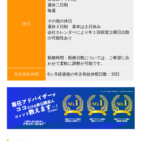
週休二日制
毎週
その他の休日
休日
週休２日制 基本は土日休み
会社カレンダーにより年１回程度土曜日出勤
の可能性あり
勤務時間・勤務日数については、ご希望に合
わせて柔軟に調整が可能です。
年次有給休暇
6ヶ月経過後の年次有給休暇日数：10日