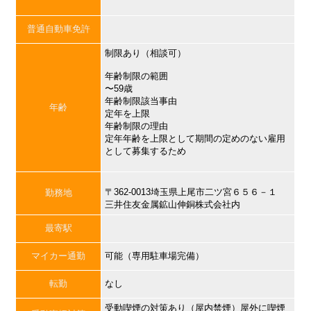
普通自動車免許
制限あり（相談可）
年齢制限の範囲
〜59歳
年齢制限該当事由
年齢
定年を上限
年齢制限の理由
定年年齢を上限として期間の定めのない雇用
として募集するため
〒362-0013埼玉県上尾市二ツ宮６５６－１
勤務地
三井住友金属鉱山伸銅株式会社内
最寄駅
マイカー通勤
可能（専用駐車場完備）
転勤
なし
受動喫煙の対策あり（屋内禁煙）屋外に喫煙