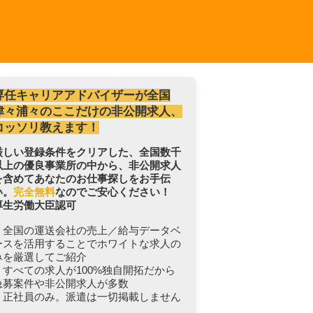
専任キャリアアドバイザーが全国
津々浦々のここだけの非公開求人、
コッソリ教えます！
厳しい登録条件をクリアした、全国数千
以上の優良事業所の中から、非公開求人
を含めてあなたのお仕事探しをお手伝
い。
完全無料
なのでご安心ください！
厚生労働大臣認可
・全国の運送会社の売上／給与データベ
ースを活用することでホワイトな求人の
みを厳選してご紹介
・すべての求人が100%独自開拓だから
急募案件や非公開求人が多数
・正社員のみ。派遣は一切掲載しません