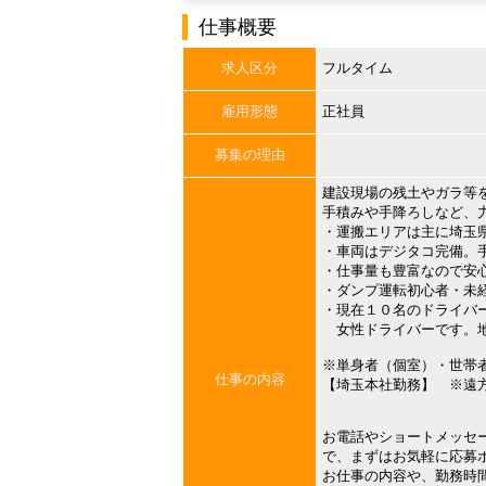
仕事概要
求人区分
フルタイム
雇用形態
正社員
募集の理由
建設現場の残土やガラ等
手積みや手降ろしなど、
・運搬エリアは主に埼玉
・車両はデジタコ完備。
・仕事量も豊富なので安
・ダンプ運転初心者・未
・現在１０名のドライバ
女性ドライバーです。地
※単身者（個室）・世帯
仕事の内容
【埼玉本社勤務】 ※遠
お電話やショートメッセ
で、まずはお気軽に応募
お仕事の内容や、勤務時