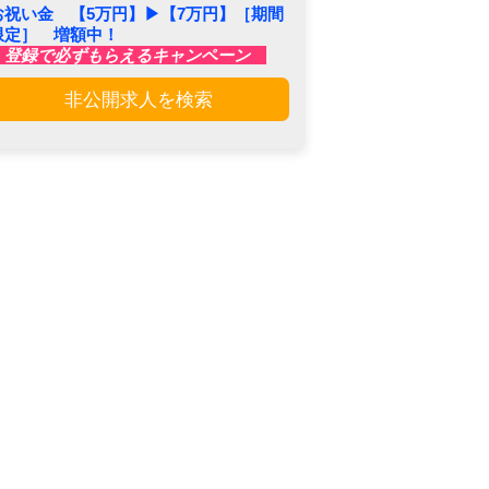
お祝い金 【5万円】▶︎【7万円】［期間
限定］ 増額中！
登録で必ずもらえるキャンペーン
非公開求人を検索