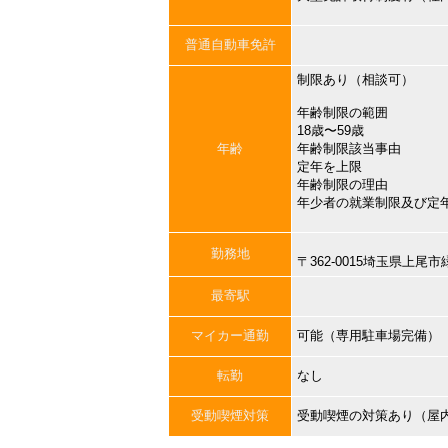
普通自動車免許
制限あり（相談可）
年齢制限の範囲
18歳〜59歳
年齢
年齢制限該当事由
定年を上限
年齢制限の理由
年少者の就業制限及び定
勤務地
〒362-0015埼玉県上尾
最寄駅
マイカー通勤
可能（専用駐車場完備）
転勤
なし
受動喫煙対策
受動喫煙の対策あり（屋