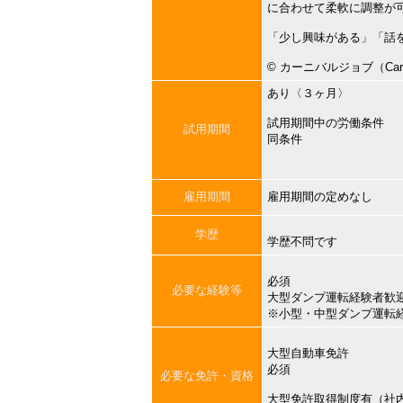
に合わせて柔軟に調整が
「少し興味がある」「話
©︎ カーニバルジョブ（Carni
あり〈３ヶ月〉
試用期間中の労働条件
試用期間
同条件
雇用期間
雇用期間の定めなし
学歴
学歴不問です
必須
必要な経験等
大型ダンプ運転経験者歓
※小型・中型ダンプ運転
大型自動車免許
必須
必要な免許・資格
大型免許取得制度有（社