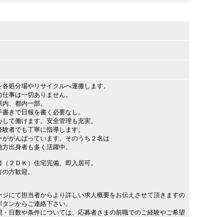
を各処分場やリサイクルへ運搬します。
力仕事は一切ありません。
県内、都内一部。
手書きで日報を書く必要なし。
心して働けます。安全管理も充実。
経験者でも丁寧に指導します。
ーががんばっています。そのうち２名は
方出身者も多く活躍中。
者（２ＤＫ）住宅完備。即入居可。
方の方歓迎。
ージにて担当者からより詳しい求人概要をお伝えさせて頂きますの
ボタンからご連絡下さい。
間・日数や条件については、応募者さまの前職でのご経験やご希望