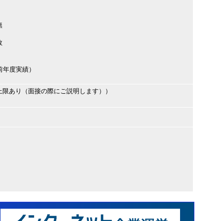
無
数
円（前年度実績）
上限あり（面接の際にご説明します））