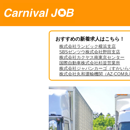
おすすめの新着求人はこちら！
株式会社ランビック横浜支店
SBSゼンツウ株式会社野田支店
株式会社カクヤス南東京センター
国際自動車株式会社杉並営業所
株式会社ジャパンカーゴ（すかいら
株式会社丸和運輸機関（AZ-COM