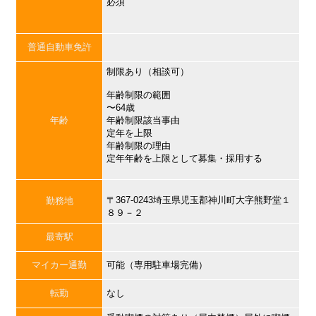
必須
普通自動車免許
制限あり（相談可）
年齢制限の範囲
〜64歳
年齢
年齢制限該当事由
定年を上限
年齢制限の理由
定年年齢を上限として募集・採用する
〒367-0243埼玉県児玉郡神川町大字熊野堂１
勤務地
８９－２
最寄駅
マイカー通勤
可能（専用駐車場完備）
転勤
なし