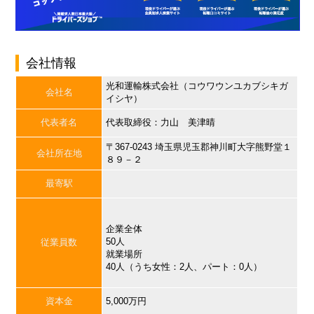
会社情報
光和運輸株式会社（コウワウンユカブシキガ
会社名
イシヤ）
代表者名
代表取締役：力山 美津晴
〒367-0243 埼玉県児玉郡神川町大字熊野堂１
会社所在地
８９－２
最寄駅
企業全体
50人
従業員数
就業場所
40人（うち女性：2人、パート：0人）
資本金
5,000万円