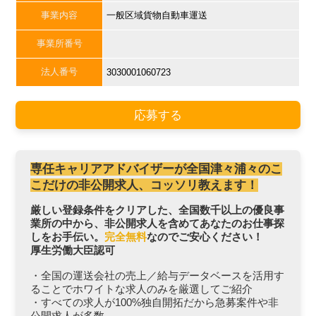
事業内容
一般区域貨物自動車運送
事業所番号
法人番号
3030001060723
応募する
専任キャリアアドバイザーが全国津々浦々のこ
こだけの非公開求人、コッソリ教えます！
厳しい登録条件をクリアした、全国数千以上の優良事
業所の中から、非公開求人を含めてあなたのお仕事探
しをお手伝い。
完全無料
なのでご安心ください！
厚生労働大臣認可
・全国の運送会社の売上／給与データベースを活用す
ることでホワイトな求人のみを厳選してご紹介
・すべての求人が100%独自開拓だから急募案件や非
公開求人が多数