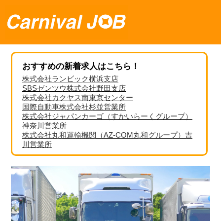
おすすめの新着求人はこちら！
株式会社ランビック横浜支店
SBSゼンツウ株式会社野田支店
株式会社カクヤス南東京センター
国際自動車株式会社杉並営業所
株式会社ジャパンカーゴ（すかいらーくグループ）
神奈川営業所
株式会社丸和運輸機関（AZ-COM丸和グループ）吉
川営業所