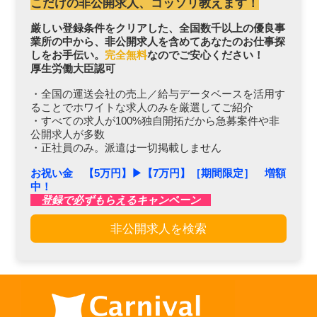
こだけの非公開求人、コッソリ教えます！
厳しい登録条件をクリアした、全国数千以上の優良事
業所の中から、非公開求人を含めてあなたのお仕事探
しをお手伝い。
完全無料
なのでご安心ください！
厚生労働大臣認可
・全国の運送会社の売上／給与データベースを活用す
ることでホワイトな求人のみを厳選してご紹介
・すべての求人が100%独自開拓だから急募案件や非
公開求人が多数
・正社員のみ。派遣は一切掲載しません
お祝い金 【5万円】▶︎【7万円】［期間限定］ 増額
中！
登録で必ずもらえるキャンペーン
非公開求人を検索