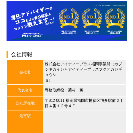
会社情報
株式会社アイティープラス福岡事業所（カブ
シキガイシャアイティープラスフクオカジギ
会社名
ョウシ
ョ）
代表者名
専務取締役：菊村 薫
〒812-0011 福岡県福岡市博多区博多駅前２丁
会社所在地
目４番１２号４Ｆ
最寄駅