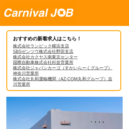
おすすめの新着求人はこちら！
株式会社ランビック横浜支店
SBSゼンツウ株式会社野田支店
株式会社カクヤス南東京センター
国際自動車株式会社杉並営業所
株式会社ジャパンカーゴ（すかいらーくグループ）
神奈川営業所
株式会社丸和運輸機関（AZ-COM丸和グループ）吉
川営業所