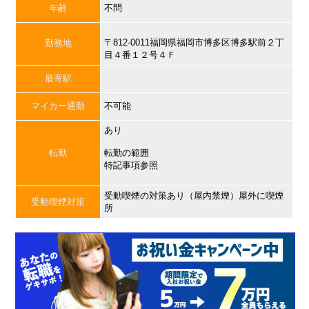
年齢
不問
〒812-0011福岡県福岡市博多区博多駅前２丁
勤務地
目４番１２号４Ｆ
最寄駅
マイカー通勤
不可能
あり
転勤
転勤の範囲
特記事項参照
受動喫煙の対策あり（屋内禁煙）屋外に喫煙
受動喫煙対策
所