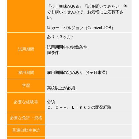
「少し興味がある」「話を聞いてみたい」等
でも構いませんので、お気軽にご応募下さ
い。
©︎ カーニバルジョブ（Carnival JOB）
あり〈３ヶ月〉
試用期間中の労働条件
試用期間
同条件
雇用期間
雇用期間の定めあり（4ヶ月未満）
学歴
高校以上が必須
必須
必要な経験等
Ｃ、Ｃ＋＋、Ｌｉｎｕｘの開発経験
必要な免許・資格
普通自動車免許