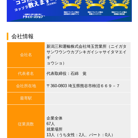
会社情報
新潟三和運輸株式会社埼玉営業所（ニイガタ
サンワウンウカブシキガイシャサイタマエイ
会社名
ギ
ョウショ）
代表者名
代表取締役：石綿 覚
会社所在地
〒360-0803 埼玉県熊谷市柿沼６６９－７
最寄駅
企業全体
67人
従業員数
就業場所
13人（うち女性：2人、パート：0人）