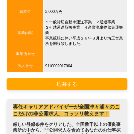
資本金
3,000万円
１一般貸切自動車運送事業 ２通運事業
３引越運送取扱事業 ４産業廃棄物収集運搬
事業内容
業
事業拡張に伴い平成２６年８月よリ埼玉営業
所を開設致しました。
事業所番号
法人番号
9110002017964
応募する
専任キャリアアドバイザーが全国津々浦々のこ
こだけの非公開求人、コッソリ教えます！
厳しい登録条件をクリアした、全国数千以上の優良事
業所の中から、非公開求人を含めてあなたのお仕事探