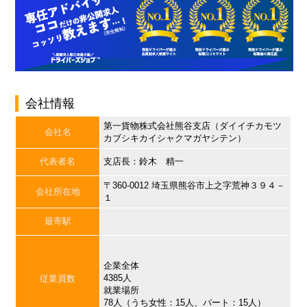
会社情報
第一貨物株式会社熊谷支店（ダイイチカモツ
会社名
カブシキカイシャクマガヤシテン）
代表者名
支店長：鈴木 精一
〒360-0012 埼玉県熊谷市上之字荒神３９４－
会社所在地
１
最寄駅
企業全体
4385人
従業員数
就業場所
78人（うち女性：15人、パート：15人）