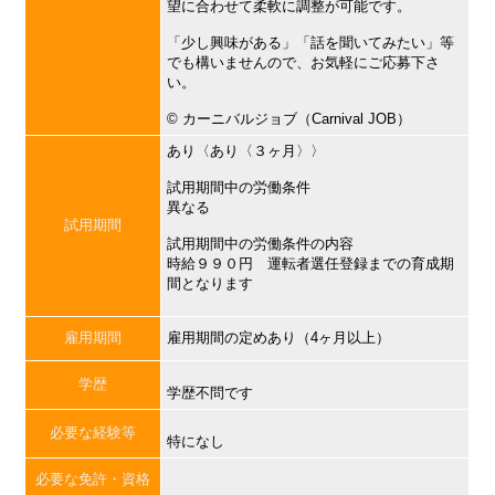
望に合わせて柔軟に調整が可能です。
「少し興味がある」「話を聞いてみたい」等
でも構いませんので、お気軽にご応募下さ
い。
©︎ カーニバルジョブ（Carnival JOB）
あり〈あり〈３ヶ月〉〉
試用期間中の労働条件
異なる
試用期間
試用期間中の労働条件の内容
時給９９０円 運転者選任登録までの育成期
間となります
雇用期間
雇用期間の定めあり（4ヶ月以上）
学歴
学歴不問です
必要な経験等
特になし
必要な免許・資格