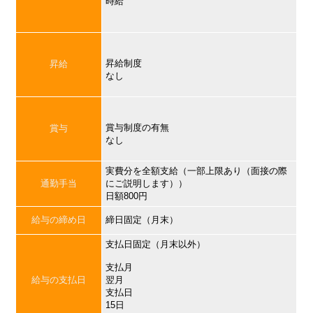
時給
昇給制度
昇給
なし
賞与制度の有無
賞与
なし
実費分を全額支給（一部上限あり（面接の際
通勤手当
にご説明します））
日額800円
給与の締め日
締日固定（月末）
支払日固定（月末以外）
支払月
給与の支払日
翌月
支払日
15日