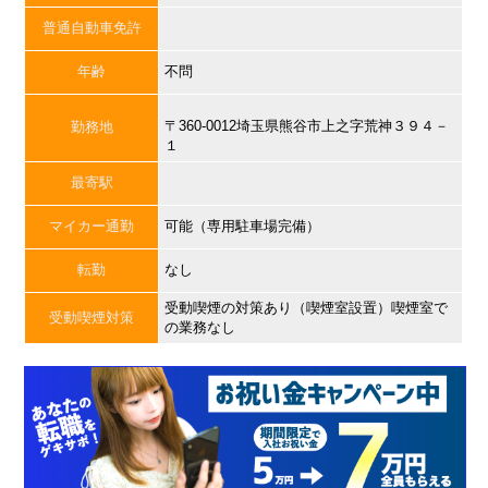
普通自動車免許
年齢
不問
〒360-0012埼玉県熊谷市上之字荒神３９４－
勤務地
１
最寄駅
マイカー通勤
可能（専用駐車場完備）
転勤
なし
受動喫煙の対策あり（喫煙室設置）喫煙室で
受動喫煙対策
の業務なし