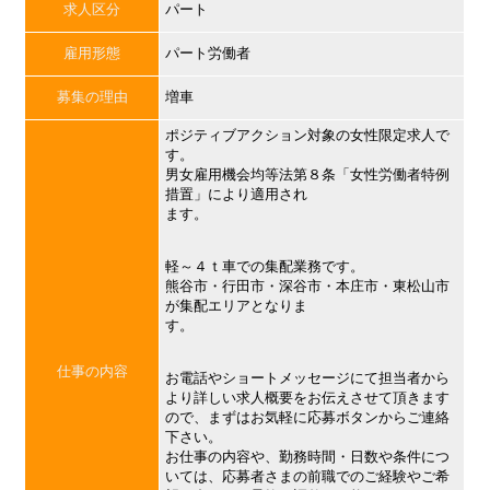
求人区分
パート
雇用形態
パート労働者
募集の理由
増車
ポジティブアクション対象の女性限定求人で
す。
男女雇用機会均等法第８条「女性労働者特例
措置」により適用され
ます。
軽～４ｔ車での集配業務です。
熊谷市・行田市・深谷市・本庄市・東松山市
が集配エリアとなりま
す。
仕事の内容
お電話やショートメッセージにて担当者から
より詳しい求人概要をお伝えさせて頂きます
ので、まずはお気軽に応募ボタンからご連絡
下さい。
お仕事の内容や、勤務時間・日数や条件につ
いては、応募者さまの前職でのご経験やご希