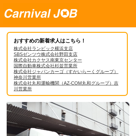
おすすめの新着求人はこちら！
株式会社ランビック横浜支店
SBSゼンツウ株式会社野田支店
株式会社カクヤス南東京センター
国際自動車株式会社杉並営業所
株式会社ジャパンカーゴ（すかいらーくグループ）
神奈川営業所
株式会社丸和運輸機関（AZ-COM丸和グループ）吉
川営業所