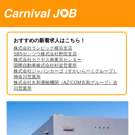
おすすめの新着求人はこちら！
株式会社ランビック横浜支店
SBSゼンツウ株式会社野田支店
株式会社カクヤス南東京センター
国際自動車株式会社杉並営業所
株式会社ジャパンカーゴ（すかいらーくグループ）
神奈川営業所
株式会社丸和運輸機関（AZ-COM丸和グループ）吉
川営業所