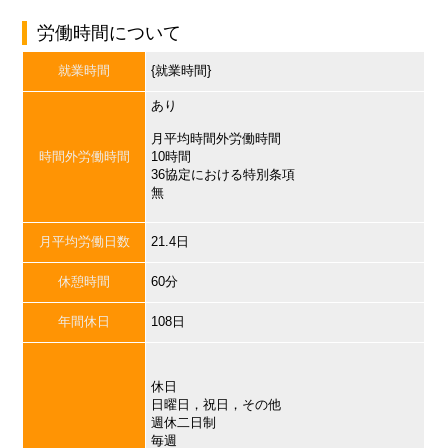
労働時間について
就業時間
{就業時間}
あり
月平均時間外労働時間
時間外労働時間
10時間
36協定における特別条項
無
月平均労働日数
21.4日
休憩時間
60分
年間休日
108日
休日
日曜日，祝日，その他
週休二日制
毎週