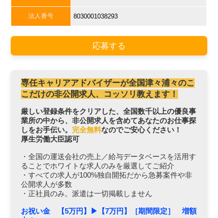
法人番号
8030001038293
応募する
専任キャリアアドバイザーが全国津々浦々のこ
こだけの非公開求人、コッソリ教えます！
厳しい登録条件をクリアした、全国数千以上の優良事
業所の中から、非公開求人を含めてあなたのお仕事探
しをお手伝い。
完全無料
なのでご安心ください！
厚生労働大臣認可
・全国の運送会社の売上／給与データベースを活用す
ることでホワイトな求人のみを厳選してご紹介
・すべての求人が100%独自開拓だから急募案件や非
公開求人が多数
・正社員のみ。派遣は一切掲載しません
お祝い金 【5万円】▶︎【7万円】［期間限定］ 増額