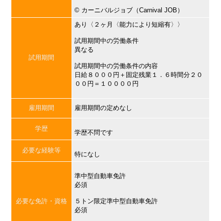
©︎ カーニバルジョブ（Carnival JOB）
あり〈２ヶ月〈能力により短縮有〉〉
試用期間中の労働条件
異なる
試用期間
試用期間中の労働条件の内容
日給８０００円＋固定残業１．６時間分２０
００円＝１００００円
雇用期間
雇用期間の定めなし
学歴
学歴不問です
必要な経験等
特になし
準中型自動車免許
必須
必要な免許・資格
５トン限定準中型自動車免許
必須