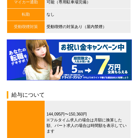
マイカー通勤
可能（専用駐車場完備）
転勤
なし
受動喫煙対策
受動喫煙の対策あり（屋内禁煙）
給与について
144,095円〜150,360円
※フルタイム求人の場合は月額に換算した
額、パート求人の場合は時間額を表示してい
ます