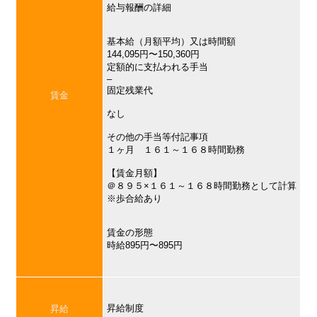
給与報酬の詳細
基本給（月額平均）又は時間額
144,095円〜150,360円
定額的に支払われる手当
–
固定残業代
賃金
なし
その他の手当等付記事項
１ヶ月 １６１～１６８時間勤務
【賃金月額】
＠８９５×１６１～１６８時間勤務として計算
※歩合給あり
賃金の形態
時給895円〜895円
昇給制度
昇給