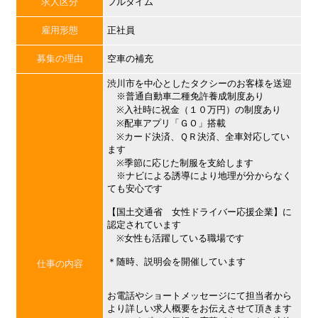
求人区分
フルタイム
雇用形態
正社員
募集の理由
空車の補充
渋川市を中心としたタクシーのお客様を送迎
※普通自動車二種免許養成制度あり
※入社時に祝金（１０万円）の制度あり
※配車アプリ「ＧＯ」搭載
※カード決済、ＱＲ決済、全車対応してい
ます
※季節に応じた制服を支給します
※ナビによる誘導により地理が分からなく
ても安心です
【国土交通省 女性ドライバー応援企業】に
認定されています
※女性も活躍している職場です
＊随時、説明会を開催しています
仕事の内容
お電話やショートメッセージにて担当者から
より詳しい求人概要をお伝えさせて頂きます