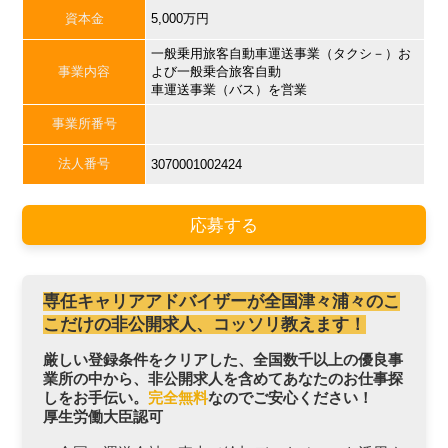
資本金
5,000万円
一般乗用旅客自動車運送事業（タクシ－）お
事業内容
よび一般乗合旅客自動
車運送事業（バス）を営業
事業所番号
法人番号
3070001002424
応募する
専任キャリアアドバイザーが全国津々浦々のこ
こだけの非公開求人、コッソリ教えます！
厳しい登録条件をクリアした、全国数千以上の優良事
業所の中から、非公開求人を含めてあなたのお仕事探
しをお手伝い。
完全無料
なのでご安心ください！
厚生労働大臣認可