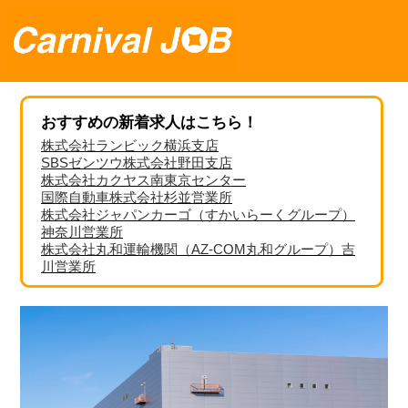
おすすめの新着求人はこちら！
株式会社ランビック横浜支店
SBSゼンツウ株式会社野田支店
株式会社カクヤス南東京センター
国際自動車株式会社杉並営業所
株式会社ジャパンカーゴ（すかいらーくグループ）
神奈川営業所
株式会社丸和運輸機関（AZ-COM丸和グループ）吉
川営業所