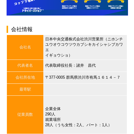
会社情報
日本中央交通株式会社渋川営業所（ニホンチ
ユウオウコウツウカブシキカイシャシブカワ
会社名
エ
イギョウショ）
代表者名
代表取締役社長：諸井 昌代
会社所在地
〒377-0005 群馬県渋川市有馬１６１４－７
最寄駅
企業全体
290人
従業員数
就業場所
28人（うち女性：2人、パート：1人）