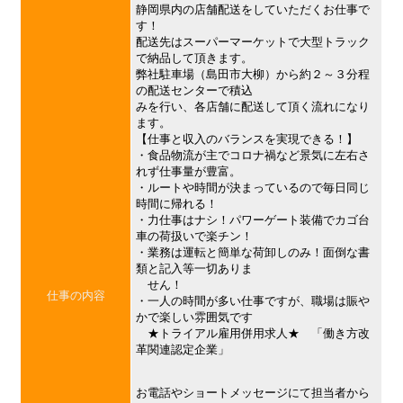
静岡県内の店舗配送をしていただくお仕事で
す！
配送先はスーパーマーケットで大型トラック
で納品して頂きます。
弊社駐車場（島田市大柳）から約２～３分程
の配送センターで積込
みを行い、各店舗に配送して頂く流れになり
ます。
【仕事と収入のバランスを実現できる！】
・食品物流が主でコロナ禍など景気に左右さ
れず仕事量が豊富。
・ルートや時間が決まっているので毎日同じ
時間に帰れる！
・力仕事はナシ！パワーゲート装備でカゴ台
車の荷扱いで楽チン！
・業務は運転と簡単な荷卸しのみ！面倒な書
類と記入等一切ありま
せん！
仕事の内容
・一人の時間が多い仕事ですが、職場は賑や
かで楽しい雰囲気です
★トライアル雇用併用求人★ 「働き方改
革関連認定企業」
お電話やショートメッセージにて担当者から