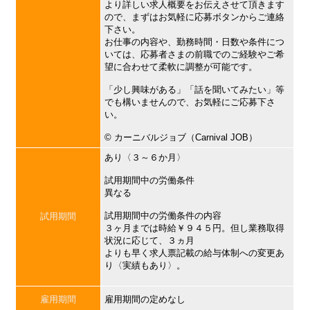
より詳しい求人概要をお伝えさせて頂きます
ので、まずはお気軽に応募ボタンからご連絡
下さい。
お仕事の内容や、勤務時間・日数や条件につ
いては、応募者さまの前職でのご経験やご希
望に合わせて柔軟に調整が可能です。
「少し興味がある」「話を聞いてみたい」等
でも構いませんので、お気軽にご応募下さ
い。
©︎ カーニバルジョブ（Carnival JOB）
あり〈３～６か月〉
試用期間中の労働条件
異なる
試用期間中の労働条件の内容
試用期間
３ヶ月までは時給￥９４５円。但し業務取得
状況に応じて、３ヵ月
よりも早く求人票記載の給与体制への変更あ
り〈実績もあり〉。
雇用期間
雇用期間の定めなし