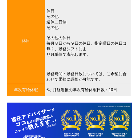
休日
その他
週休二日制
その他
その他の休日
休日
毎月８日から９日の休日。指定曜日の休日は
無く、勤務シフトによ
り月単位で表記します。
勤務時間・勤務日数については、ご希望に合
わせて柔軟に調整が可能です。
年次有給休暇
6ヶ月経過後の年次有給休暇日数：10日