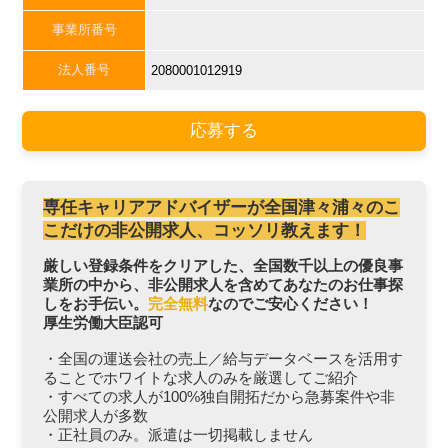
事業所番号
法人番号
2080001012919
応募する
専任キャリアアドバイザーが全国津々浦々のこ
こだけの非公開求人、コッソリ教えます！
厳しい登録条件をクリアした、全国数千以上の優良事
業所の中から、非公開求人を含めてあなたのお仕事探
しをお手伝い。
完全無料
なのでご安心ください！
厚生労働大臣認可
・全国の運送会社の売上／給与データベースを活用す
ることでホワイトな求人のみを厳選してご紹介
・すべての求人が100%独自開拓だから急募案件や非
公開求人が多数
・正社員のみ。派遣は一切掲載しません