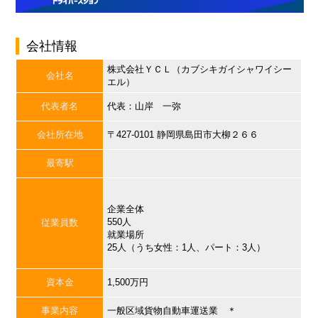
会社情報
株式会社ＹＣＬ（カブシキガイシャワイシー
会社名
エル）
代表者名
代表：山岸 一弥
会社所在地
〒427-0101 静岡県島田市大柳２６６
最寄駅
企業全体
550人
従業員数
就業場所
25人（うち女性：1人、パート：3人）
資本金
1,500万円
事業内容
一般区域貨物自動車運送業 ＊