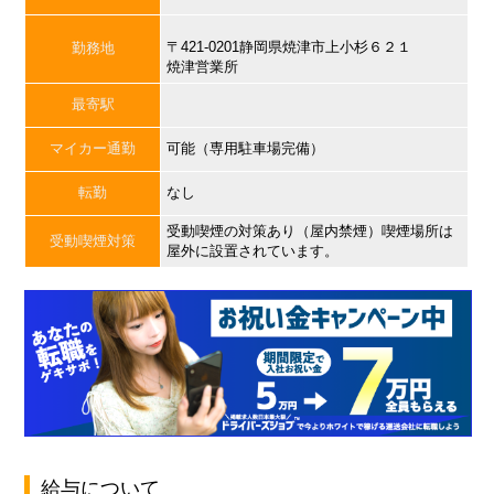
〒421-0201静岡県焼津市上小杉６２１
勤務地
焼津営業所
最寄駅
マイカー通勤
可能（専用駐車場完備）
転勤
なし
受動喫煙の対策あり（屋内禁煙）喫煙場所は
受動喫煙対策
屋外に設置されています。
給与について