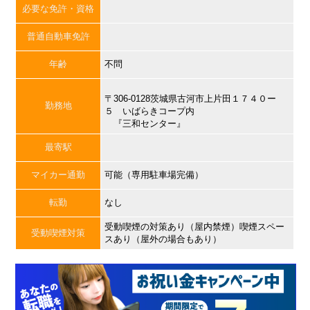
必要な免許・資格
普通自動車免許
年齢
不問
〒306-0128茨城県古河市上片田１７４０ー
勤務地
５ いばらきコープ内
『三和センター』
最寄駅
マイカー通勤
可能（専用駐車場完備）
転勤
なし
受動喫煙の対策あり（屋内禁煙）喫煙スペー
受動喫煙対策
スあり（屋外の場合もあり）