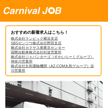
おすすめの新着求人はこちら！
株式会社ランビック横浜支店
SBSゼンツウ株式会社野田支店
株式会社カクヤス南東京センター
国際自動車株式会社杉並営業所
株式会社ジャパンカーゴ（すかいらーくグループ）
神奈川営業所
株式会社丸和運輸機関（AZ-COM丸和グループ）吉
川営業所