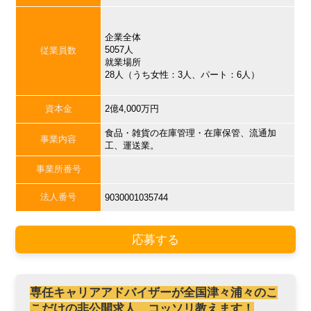
企業全体
5057人
従業員数
就業場所
28人（うち女性：3人、パート：6人）
資本金
2億4,000万円
食品・雑貨の在庫管理・在庫保管、流通加
事業内容
工、運送業。
事業所番号
法人番号
9030001035744
応募する
専任キャリアアドバイザーが全国津々浦々のこ
こだけの非公開求人、コッソリ教えます！