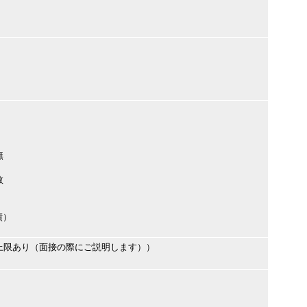
無
数
績）
上限あり（面接の際にご説明します））