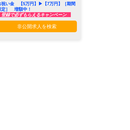
お祝い金 【5万円】▶︎【7万円】［期間
限定］ 増額中！
登録で必ずもらえるキャンペーン
非公開求人を検索