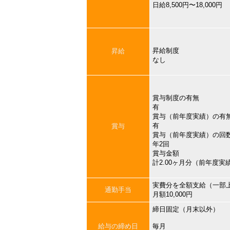
日給8,500円〜18,000円
昇給制度
昇給
なし
賞与制度の有無
有
賞与（前年度実績）の有
有
賞与
賞与（前年度実績）の回
年2回
賞与金額
計2.00ヶ月分（前年度実
実費分を全額支給（一部
通勤手当
月額10,000円
締日固定（月末以外）
給与の締め日
毎月