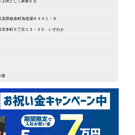
を上限として募集する
馬県邑楽郡板倉町海老瀬６４４１－６
喜市本町６丁目１３－３５ いずれか
作業