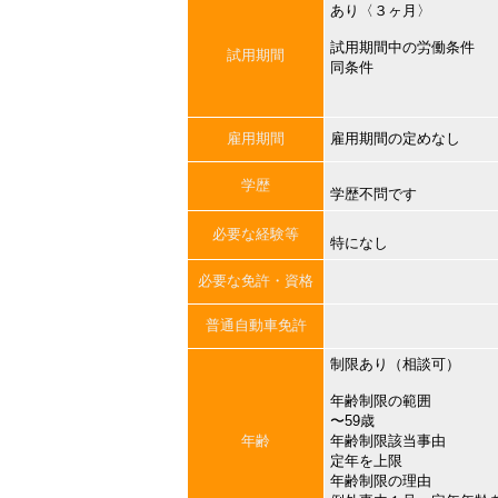
あり〈３ヶ月〉
試用期間中の労働条件
試用期間
同条件
雇用期間
雇用期間の定めなし
学歴
学歴不問です
必要な経験等
特になし
必要な免許・資格
普通自動車免許
制限あり（相談可）
年齢制限の範囲
〜59歳
年齢
年齢制限該当事由
定年を上限
年齢制限の理由