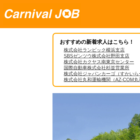
おすすめの新着求人はこちら！
株式会社ランビック横浜支店
SBSゼンツウ株式会社野田支店
株式会社カクヤス南東京センター
国際自動車株式会社杉並営業所
株式会社ジャパンカーゴ（すかいら
株式会社丸和運輸機関（AZ-COM