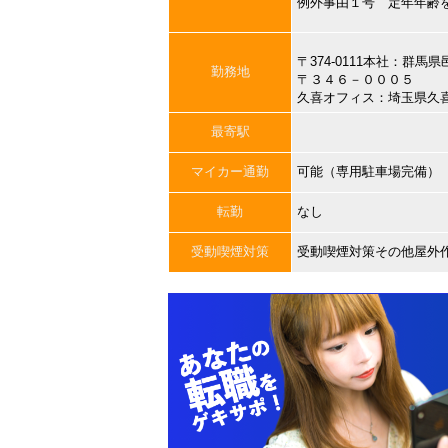
例外事由１号 定年年齢
〒374-0111本社：群
勤務地
〒３４６－０００５
久喜オフィス：埼玉県久
最寄駅
マイカー通勤
可能（専用駐車場完備）
転勤
なし
受動喫煙対策
受動喫煙対策その他屋外