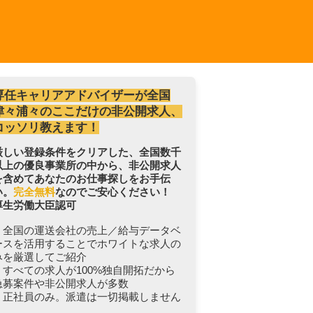
専任キャリアアドバイザーが全国
津々浦々のここだけの非公開求人、
コッソリ教えます！
厳しい登録条件をクリアした、全国数千
以上の優良事業所の中から、非公開求人
を含めてあなたのお仕事探しをお手伝
い。
完全無料
なのでご安心ください！
厚生労働大臣認可
・全国の運送会社の売上／給与データベ
ースを活用することでホワイトな求人の
みを厳選してご紹介
・すべての求人が100%独自開拓だから
急募案件や非公開求人が多数
・正社員のみ。派遣は一切掲載しません