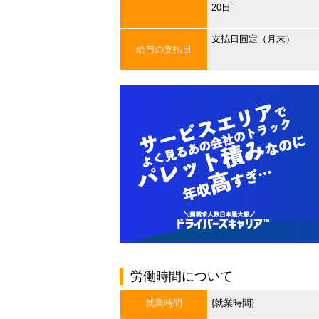
20日
支払日固定（月末）
給与の支払日
労働時間について
就業時間
{就業時間}