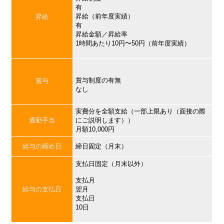
有
昇給（前年度実績）
昇給
有
昇給金額／昇給率
1時間あたり10円〜50円（前年度実績）
賞与制度の有無
賞与
なし
実費分を全額支給（一部上限あり（面接の際
通勤手当
にご説明します））
月額10,000円
給与の締め日
締日固定（月末）
支払日固定（月末以外）
支払月
給与の支払日
翌月
支払日
10日