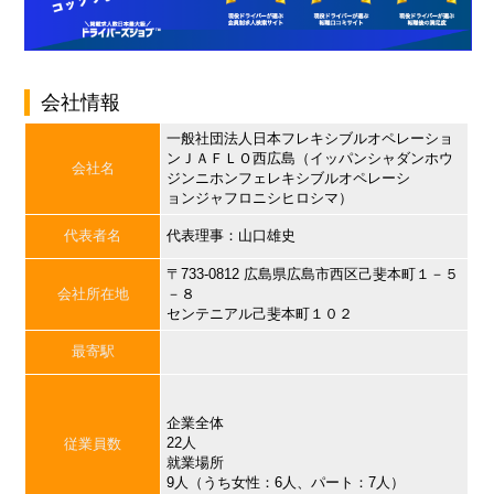
会社情報
一般社団法人日本フレキシブルオペレーショ
ンＪＡＦＬＯ西広島（イッパンシャダンホウ
会社名
ジンニホンフェレキシブルオペレーシ
ョンジャフロニシヒロシマ）
代表者名
代表理事：山口雄史
〒733-0812 広島県広島市西区己斐本町１－５
会社所在地
－８
センテニアル己斐本町１０２
最寄駅
企業全体
22人
従業員数
就業場所
9人（うち女性：6人、パート：7人）