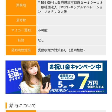
〒566-0046大阪府摂津市別府３ー１９ー１８
勤務地
一般社団法人日本フレキシブルオペレーショ
ン ＪＡＦＬＯ大阪
最寄駅
マイカー通勤
不可能
転勤
なし
受動喫煙対策
受動喫煙の対策あり（屋内禁煙）
給与について