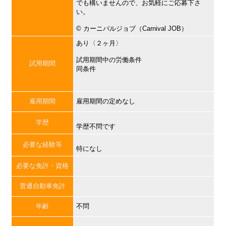
でも構いませんので、お気軽にご応募下さ
い。
©︎ カーニバルジョブ（Carnival JOB）
あり〈２ヶ月〉
試用期間中の労働条件
試用期間
同条件
雇用期間
雇用期間の定めなし
学歴
学歴不問です
必要な経験等
特になし
必要な免許・資格
普通自動車免許
年齢
不問