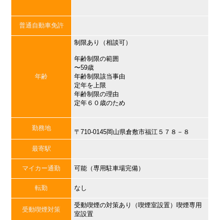
普通自動車免許
制限あり（相談可）
年齢制限の範囲
〜59歳
年齢
年齢制限該当事由
定年を上限
年齢制限の理由
定年６０歳のため
勤務地
〒710-0145岡山県倉敷市福江５７８－８
最寄駅
マイカー通勤
可能（専用駐車場完備）
転勤
なし
受動喫煙の対策あり（喫煙室設置）喫煙専用
受動喫煙対策
室設置