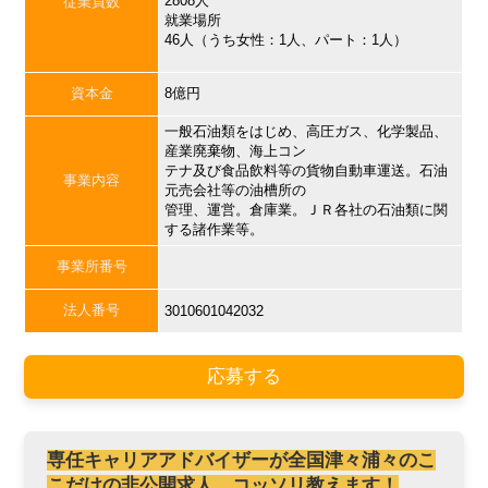
2808人
従業員数
就業場所
46人（うち女性：1人、パート：1人）
資本金
8億円
一般石油類をはじめ、高圧ガス、化学製品、
産業廃棄物、海上コン
テナ及び食品飲料等の貨物自動車運送。石油
事業内容
元売会社等の油槽所の
管理、運営。倉庫業。ＪＲ各社の石油類に関
する諸作業等。
事業所番号
法人番号
3010601042032
応募する
専任キャリアアドバイザーが全国津々浦々のこ
こだけの非公開求人、コッソリ教えます！