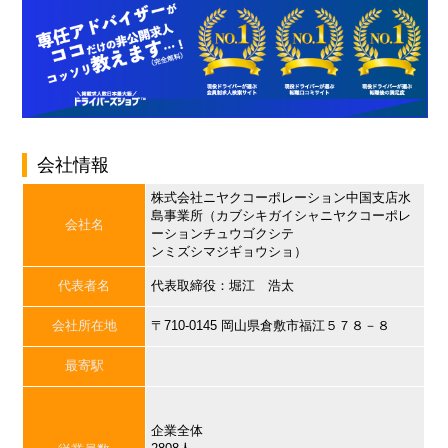
会社情報
株式会社ニヤクコーポレーション中国支店水
島事業所（カブシキガイシャニヤクコーポレ
会社名
ーションチュウゴクシテ
ンミズシマジギョウショ）
代表者名
代表取締役：堀江 浩太
会社所在地
〒710-0145 岡山県倉敷市福江５７８－８
最寄駅
企業全体