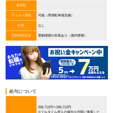
最寄駅
マイカー通勤
可能（専用駐車場完備）
転勤
なし
受動喫煙対策
受動喫煙の対策あり（屋内禁煙）
給与について
206,712円〜206,712円
※フルタイム求人の場合は月額に換算した