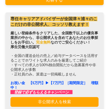
応募する
専任キャリアアドバイザーが全国津々浦々のこ
こだけの非公開求人、コッソリ教えます！
厳しい登録条件をクリアした、全国数千以上の優良事
業所の中から、非公開求人を含めてあなたのお仕事探
しをお手伝い。
完全無料
なのでご安心ください！
厚生労働大臣認可
・全国の運送会社の売上／給与データベースを活用す
ることでホワイトな求人のみを厳選してご紹介
・すべての求人が100%独自開拓だから急募案件や非
公開求人が多数
・正社員のみ。派遣は一切掲載しません
お祝い金 【5万円】▶︎【7万円】［期間限定］ 増額
中！
登録で必ずもらえるキャンペーン
非公開求人を検索