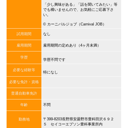
「少し興味がある」「話を聞いてみたい」等
でも構いませんので、お気軽にご応募下さ
い。
©︎ カーニバルジョブ（Carnival JOB）
試用期間
なし
雇用期間
雇用期間の定めあり（4ヶ月未満）
学歴
学歴不問です
必要な経験等
特になし
必要な免許・資格
普通自動車免許
年齢
不問
〒399-8203長野県安曇野市豊科田沢６９２
勤務地
５ セイコーエプソン豊科事業所内