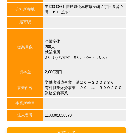
〒390-0861 長野県松本市蟻ケ崎２丁目６番２
会社所在地
号 ＫＰビル１Ｆ
最寄駅
企業全体
200人
従業員数
就業場所
0人（うち女性：0人、パート：0人）
資本金
2,600万円
労働者派遣事業 派２０ー３００３３６
事業内容
有料職業紹介事業 ２０－ユ－３００２００
業務請負事業
事業所番号
法人番号
1100001030373