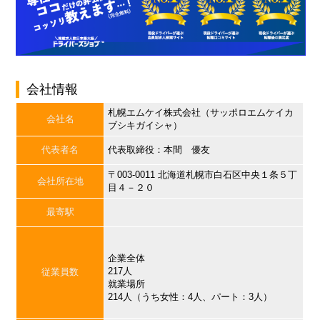
会社情報
札幌エムケイ株式会社（サッポロエムケイカ
会社名
ブシキガイシャ）
代表者名
代表取締役：本間 優友
〒003-0011 北海道札幌市白石区中央１条５丁
会社所在地
目４－２０
最寄駅
企業全体
217人
従業員数
就業場所
214人（うち女性：4人、パート：3人）