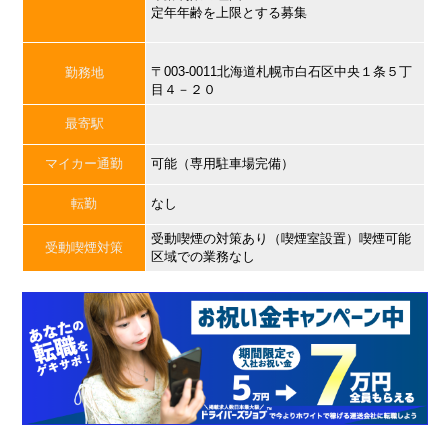
定年年齢を上限とする募集
〒003-0011北海道札幌市白石区中央１条５丁
勤務地
目４－２０
最寄駅
マイカー通勤
可能（専用駐車場完備）
転勤
なし
受動喫煙の対策あり（喫煙室設置）喫煙可能
受動喫煙対策
区域での業務なし