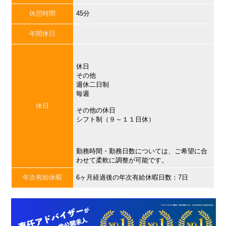
休憩時間
45分
年間休日
休日
その他
週休二日制
毎週
休日
その他の休日
シフト制（９～１１日休）
勤務時間・勤務日数については、ご希望に合
わせて柔軟に調整が可能です。
年次有給休暇
6ヶ月経過後の年次有給休暇日数：7日