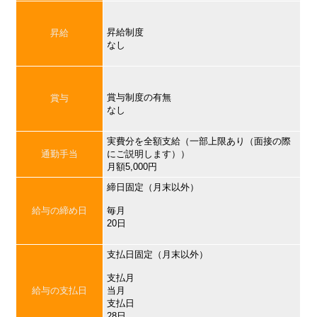
昇給制度
昇給
なし
賞与制度の有無
賞与
なし
実費分を全額支給（一部上限あり（面接の際
通勤手当
にご説明します））
月額5,000円
締日固定（月末以外）
給与の締め日
毎月
20日
支払日固定（月末以外）
支払月
給与の支払日
当月
支払日
28日