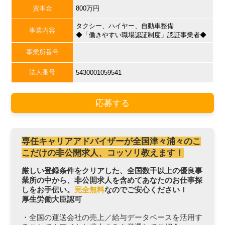
資本金
800万円
タクシー、ハイヤー、自動車整備
事業内容
◆「働きやすい職場認証制度」認証事業者◆
事業所番号
法人番号
5430001059541
応募する
専任キャリアアドバイザーが全国津々浦々のこ
こだけの非公開求人、コッソリ教えます！
厳しい登録条件をクリアした、全国数千以上の優良事
業所の中から、非公開求人を含めてあなたのお仕事探
しをお手伝い。
完全無料
なのでご安心ください！
厚生労働大臣認可
・全国の運送会社の売上／給与データベースを活用す