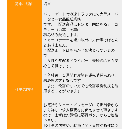
募集の理由
増車
パワーゲート付冷凍トラックにて大手スーパ
ーなどへ食品配送業務
です。 配送商品はセンター内にあるカーゴ
テナー（台車）を車に
積み込み配送します。
＊カーゴテナーを運ぶ以外の力仕事はほとん
どありません。
＊配送ルートはあらかじめ決まっているの
で、
女性や年配者ドライバー、未経験の方も安
心して働けます。
＊入社後、１週間程度初任運転講習もあり、
未経験の方も安心です
また、免許のない方でも免許取得制度を活
仕事の内容
用することができます
お電話やショートメッセージにて担当者から
より詳しい求人概要をお伝えさせて頂きます
ので、まずはお気軽に応募ボタンからご連絡
下さい。
お仕事の内容や、勤務時間・日数や条件につ