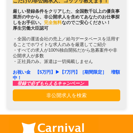
こだけの非公開求人、コッソリ教えます！
厳しい登録条件をクリアした、全国数千以上の優良事
業所の中から、非公開求人を含めてあなたのお仕事探
しをお手伝い。
完全無料
なのでご安心ください！
厚生労働大臣認可
・全国の運送会社の売上／給与データベースを活用す
ることでホワイトな求人のみを厳選してご紹介
・すべての求人が100%独自開拓だから急募案件や非
公開求人が多数
・正社員のみ。派遣は一切掲載しません
お祝い金 【5万円】▶︎【7万円】［期間限定］ 増額
中！
登録で必ずもらえるキャンペーン
非公開求人を検索