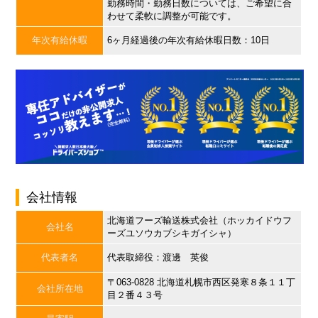
勤務時間・勤務日数については、ご希望に合
わせて柔軟に調整が可能です。
年次有給休暇
6ヶ月経過後の年次有給休暇日数：10日
会社情報
北海道フーズ輸送株式会社（ホッカイドウフ
会社名
ーズユソウカブシキガイシャ）
代表者名
代表取締役：渡邊 英俊
〒063-0828 北海道札幌市西区発寒８条１１丁
会社所在地
目２番４３号