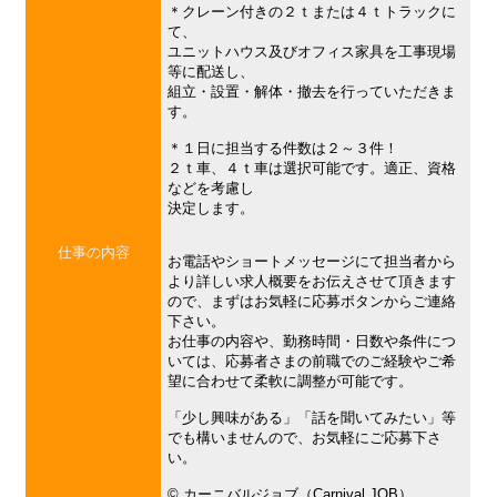
＊クレーン付きの２ｔまたは４ｔトラックに
て、
ユニットハウス及びオフィス家具を工事現場
等に配送し、
組立・設置・解体・撤去を行っていただきま
す。
＊１日に担当する件数は２～３件！
２ｔ車、４ｔ車は選択可能です。適正、資格
などを考慮し
決定します。
仕事の内容
お電話やショートメッセージにて担当者から
より詳しい求人概要をお伝えさせて頂きます
ので、まずはお気軽に応募ボタンからご連絡
下さい。
お仕事の内容や、勤務時間・日数や条件につ
いては、応募者さまの前職でのご経験やご希
望に合わせて柔軟に調整が可能です。
「少し興味がある」「話を聞いてみたい」等
でも構いませんので、お気軽にご応募下さ
い。
©︎ カーニバルジョブ（Carnival JOB）