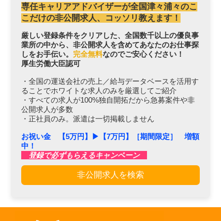
専任キャリアアドバイザーが全国津々浦々のこ
こだけの非公開求人、コッソリ教えます！
厳しい登録条件をクリアした、全国数千以上の優良事
業所の中から、非公開求人を含めてあなたのお仕事探
しをお手伝い。
完全無料
なのでご安心ください！
厚生労働大臣認可
・全国の運送会社の売上／給与データベースを活用す
ることでホワイトな求人のみを厳選してご紹介
・すべての求人が100%独自開拓だから急募案件や非
公開求人が多数
・正社員のみ。派遣は一切掲載しません
お祝い金 【5万円】▶︎【7万円】［期間限定］ 増額
中！
登録で必ずもらえるキャンペーン
非公開求人を検索