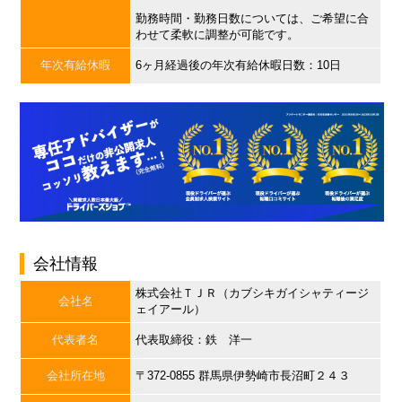
勤務時間・勤務日数については、ご希望に合
わせて柔軟に調整が可能です。
年次有給休暇
6ヶ月経過後の年次有給休暇日数：10日
会社情報
株式会社ＴＪＲ（カブシキガイシャティージ
会社名
ェイアール）
代表者名
代表取締役：鉄 洋一
会社所在地
〒372-0855 群馬県伊勢崎市長沼町２４３