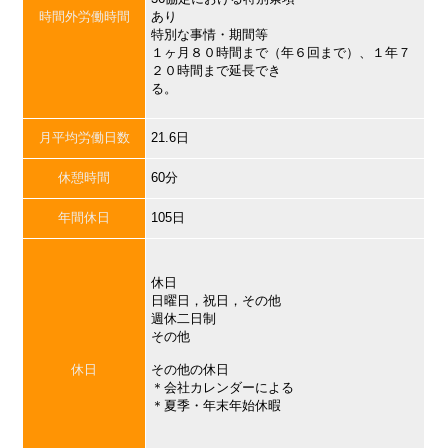
時間外労働時間
あり
特別な事情・期間等
１ヶ月８０時間まで（年６回まで）、１年７
２０時間まで延長でき
る。
月平均労働日数
21.6日
休憩時間
60分
年間休日
105日
休日
日曜日，祝日，その他
週休二日制
その他
休日
その他の休日
＊会社カレンダーによる
＊夏季・年末年始休暇