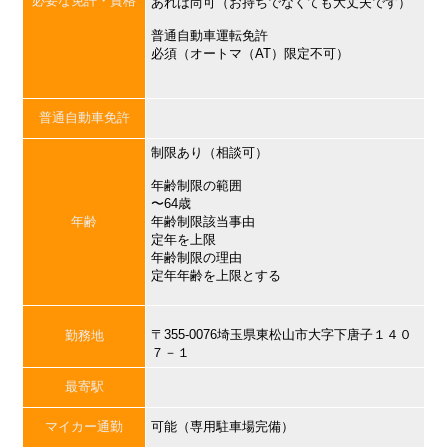
必要な免許・資格
あれば尚可（お持ちでなくても大丈夫です）
普通自動車運転免許
必須（オートマ（AT）限定不可）
普通自動車免許
制限あり（相談可）
年齢制限の範囲
〜64歳
年齢
年齢制限該当事由
定年を上限
年齢制限の理由
定年年齢を上限とする
〒355-0076埼玉県東松山市大字下唐子１４０
勤務地
７－１
最寄駅
マイカー通勤
可能（専用駐車場完備）