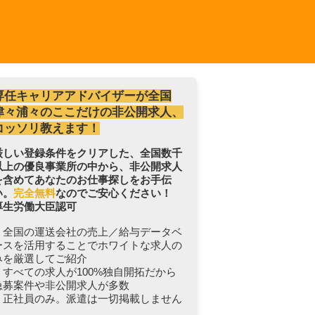
専任キャリアアドバイザーが全国
津々浦々のここだけの非公開求人、
コッソリ教えます！
厳しい登録条件をクリアした、全国数千
以上の優良事業所の中から、非公開求人
を含めてあなたのお仕事探しをお手伝
い。
完全無料
なのでご安心ください！
厚生労働大臣認可
・全国の運送会社の売上／給与データベ
ースを活用することでホワイトな求人の
みを厳選してご紹介
・すべての求人が100%独自開拓だから
急募案件や非公開求人が多数
・正社員のみ。派遣は一切掲載しません