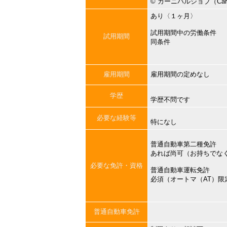
©︎ カーニバルジョブ（Carni
あり〈１ヶ月〉
試用期間中の労働条件
試用期間
同条件
雇用期間
雇用期間の定めなし
学歴
学歴不問です
必要な経験等
特になし
普通自動車第二種免許
あれば尚可（お持ちでな
必要な免許・資格
普通自動車運転免許
必須（オートマ（AT）限
普通自動車免許