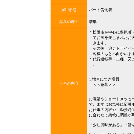
雇用形態
パート労働者
募集の理由
増車
＊松阪市を中心に多気町
てお酒を楽しまれたお客
きます。
その後、追走ドライバー
客様のもとへ向かいま
＊代行運転手（二種）又
。
※増車につき増員
仕事の内容
＜＜急募＞＞
お電話やショートメッセ
で、まずはお気軽に応募
お仕事の内容や、勤務時
に合わせて柔軟に調整が
「少し興味がある」「話