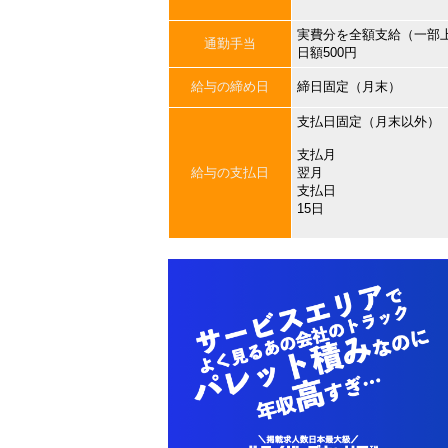
実費分を全額支給（一部
通勤手当
日額500円
給与の締め日
締日固定（月末）
支払日固定（月末以外）
支払月
給与の支払日
翌月
支払日
15日