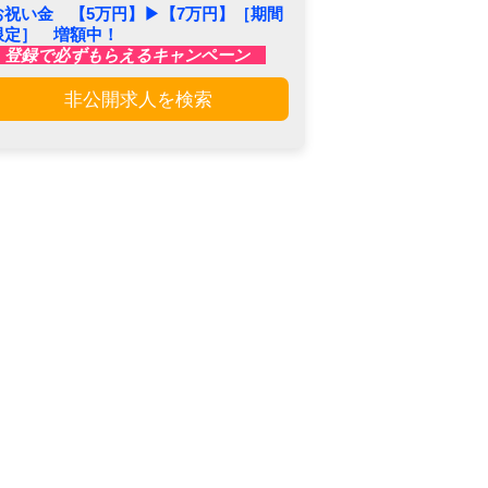
お祝い金 【5万円】▶︎【7万円】［期間
限定］ 増額中！
登録で必ずもらえるキャンペーン
非公開求人を検索