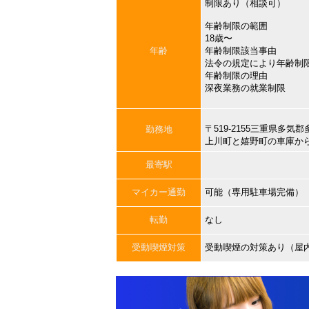
制限あり（相談可）
年齢制限の範囲
18歳〜
年齢
年齢制限該当事由
法令の規定により年齢制
年齢制限の理由
深夜業務の就業制限
〒519-2155三重県多
勤務地
上川町と嬉野町の車庫か
最寄駅
マイカー通勤
可能（専用駐車場完備）
転勤
なし
受動喫煙対策
受動喫煙の対策あり（屋