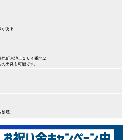
限がある
気郡多気町東池上１０４番地２
らの出発も可能です。
内禁煙）