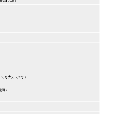
val JOB）
くても大丈夫です）
定可）