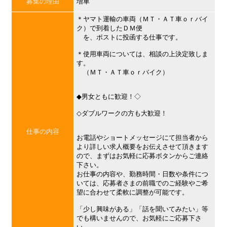
募集の理由
増車
＊ヤマト運輸の車両（ＭＴ・ＡＴ車ｏｒバイ
ク）で到着したＤＭ便
を、ポストに投函する仕事です。
＊使用車両については、相談の上決定致しま
す。
（ＭＴ・ＡＴ車ｏｒバイク）
◆男女ともに歓迎！◇
◇ダブルワークの方も大歓迎！
仕事の内容
お電話やショートメッセージにて担当者から
より詳しい求人概要をお伝えさせて頂きます
ので、まずはお気軽に応募ボタンからご連絡
下さい。
お仕事の内容や、勤務時間・日数や条件につ
いては、応募者さまの前職でのご経験やご希
望に合わせて柔軟に調整が可能です。
「少し興味がある」「話を聞いてみたい」等
でも構いませんので、お気軽にご応募下さ