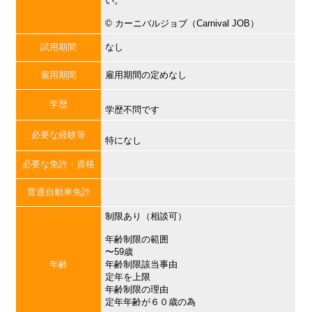
い。
©︎ カーニバルジョブ（Carnival JOB）
試用期間
なし
雇用期間
雇用期間の定めなし
学歴
学歴不問です
必要な経験等
特になし
必要な免許・資格
普通自動車免許
制限あり（相談可）
年齢制限の範囲
〜59歳
年齢
年齢制限該当事由
定年を上限
年齢制限の理由
定年年齢が６０歳の為