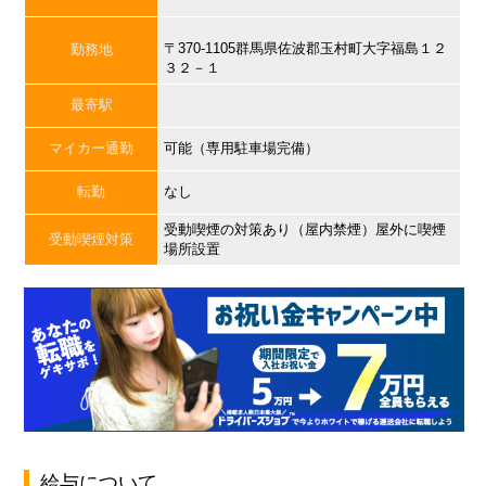
〒370-1105群馬県佐波郡玉村町大字福島１２
勤務地
３２－１
最寄駅
マイカー通勤
可能（専用駐車場完備）
転勤
なし
受動喫煙の対策あり（屋内禁煙）屋外に喫煙
受動喫煙対策
場所設置
給与について