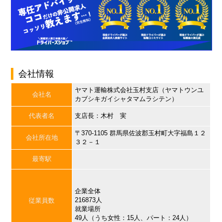
会社情報
ヤマト運輸株式会社玉村支店（ヤマトウンユ
会社名
カブシキガイシャタマムラシテン）
代表者名
支店長：木村 実
〒370-1105 群馬県佐波郡玉村町大字福島１２
会社所在地
３２－１
最寄駅
企業全体
216873人
従業員数
就業場所
49人（うち女性：15人、パート：24人）