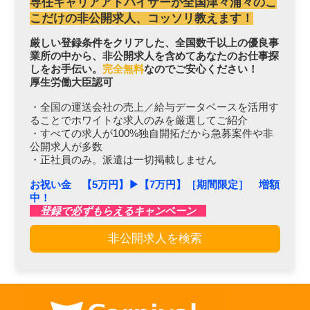
専任キャリアアドバイザーが全国津々浦々のこ
こだけの非公開求人、コッソリ教えます！
厳しい登録条件をクリアした、全国数千以上の優良事
業所の中から、非公開求人を含めてあなたのお仕事探
しをお手伝い。
完全無料
なのでご安心ください！
厚生労働大臣認可
・全国の運送会社の売上／給与データベースを活用す
ることでホワイトな求人のみを厳選してご紹介
・すべての求人が100%独自開拓だから急募案件や非
公開求人が多数
・正社員のみ。派遣は一切掲載しません
お祝い金 【5万円】▶︎【7万円】［期間限定］ 増額
中！
登録で必ずもらえるキャンペーン
非公開求人を検索