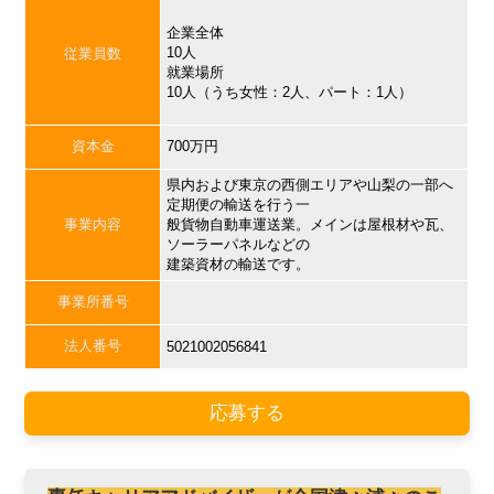
企業全体
10人
従業員数
就業場所
10人（うち女性：2人、パート：1人）
資本金
700万円
県内および東京の西側エリアや山梨の一部へ
定期便の輸送を行う一
事業内容
般貨物自動車運送業。メインは屋根材や瓦、
ソーラーパネルなどの
建築資材の輸送です。
事業所番号
法人番号
5021002056841
応募する