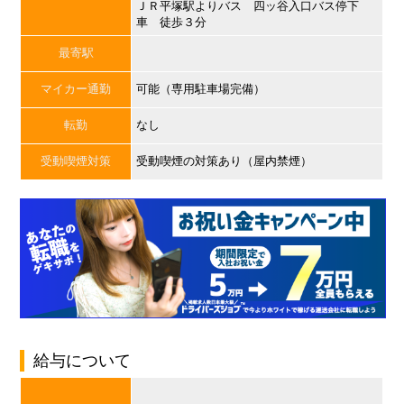
ＪＲ平塚駅よりバス 四ッ谷入口バス停下
車 徒歩３分
最寄駅
マイカー通勤
可能（専用駐車場完備）
転勤
なし
受動喫煙対策
受動喫煙の対策あり（屋内禁煙）
給与について