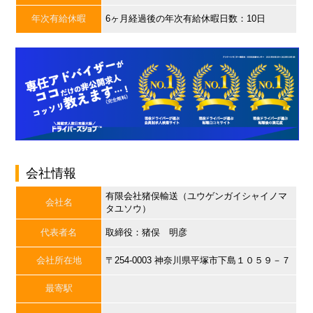
年次有給休暇
6ヶ月経過後の年次有給休暇日数：10日
会社情報
有限会社猪俣輸送（ユウゲンガイシャイノマ
会社名
タユソウ）
代表者名
取締役：猪俣 明彦
会社所在地
〒254-0003 神奈川県平塚市下島１０５９－７
最寄駅