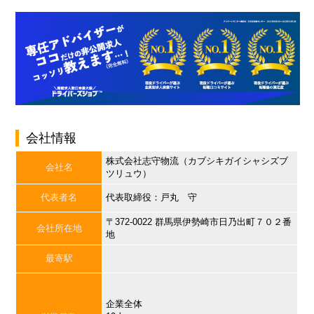
会社情報
株式会社志守物流（カブシキガイシャシズブ
会社名
ツリュウ）
代表者名
代表取締役：戸丸 守
〒372-0022 群馬県伊勢崎市日乃出町７０２番
会社所在地
地
最寄駅
企業全体