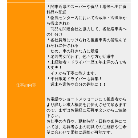
＊関東近県のスーパーや食品工場等へ主に食
料品を配送
＊物流センター内において冷蔵庫・冷凍庫か
ら搬出された
商品を関連会社と協力して、各配送車両へ
の仕分け
＊各社員毎につけられる担当車両の管理をそ
れぞれに任される
ため、車の好きな方に最適
＊老若男女問わず、色々な方が活躍中
＊未経験者・ドライバー歴１年未満の方でも
大丈夫！
イチから丁寧に教えます。
＊平日限定ドライバーも募集！
週末を家族や自分の趣味に！！
仕事の内容
お電話やショートメッセージにて担当者から
より詳しい求人概要をお伝えさせて頂きます
ので、まずはお気軽に応募ボタンからご連絡
下さい。
お仕事の内容や、勤務時間・日数や条件につ
いては、応募者さまの前職でのご経験やご希
望に合わせて柔軟に調整が可能です。