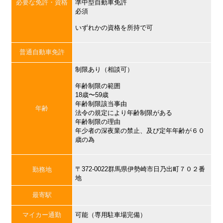
必要な免許・資格
準中型自動車免許
必須
いずれかの資格を所持で可
普通自動車免許
制限あり（相談可）
年齢制限の範囲
18歳〜59歳
年齢制限該当事由
年齢
法令の規定により年齢制限がある
年齢制限の理由
年少者の深夜業の禁止、及び定年年齢が６０
歳の為
〒372-0022群馬県伊勢崎市日乃出町７０２番
勤務地
地
最寄駅
マイカー通勤
可能（専用駐車場完備）