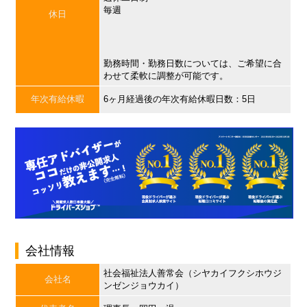
毎週
休日
勤務時間・勤務日数については、ご希望に合
わせて柔軟に調整が可能です。
年次有給休暇
6ヶ月経過後の年次有給休暇日数：5日
会社情報
社会福祉法人善常会（シヤカイフクシホウジ
会社名
ンゼンジョウカイ）