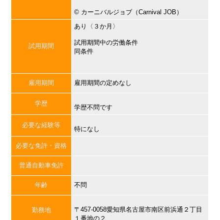
©︎ カーニバルジョブ（Carnival JOB）
あり〈３か月〉
試用期間中の労働条件
試用期間
同条件
雇用期間
雇用期間の定めなし
学歴
学歴不問です
必要な経験等
特になし
必要な免許・資格
普通自動車免許
年齢
不問
〒457-0058愛知県名古屋市南区前浜通２丁目
勤務地
１番地の２