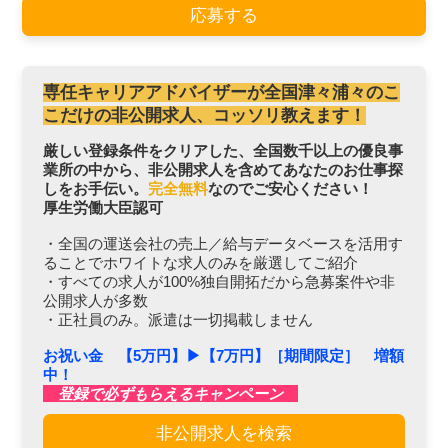
応募する
専任キャリアアドバイザーが全国津々浦々のこ
こだけの非公開求人、コッソリ教えます！
厳しい登録条件をクリアした、全国数千以上の優良事
業所の中から、非公開求人を含めてあなたのお仕事探
しをお手伝い。
完全無料
なのでご安心ください！
厚生労働大臣認可
・全国の運送会社の売上／給与データベースを活用す
ることでホワイトな求人のみを厳選してご紹介
・すべての求人が100%独自開拓だから急募案件や非
公開求人が多数
・正社員のみ。派遣は一切掲載しません
お祝い金 【5万円】▶︎【7万円】［期間限定］ 増額
中！
登録で必ずもらえるキャンペーン
非公開求人を検索