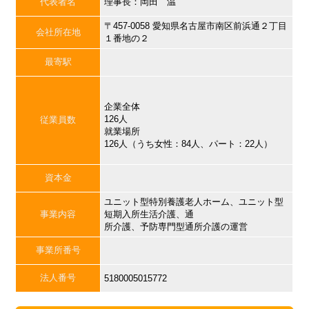
代表者名
理事長：岡田 温
〒457-0058 愛知県名古屋市南区前浜通２丁目
会社所在地
１番地の２
最寄駅
企業全体
126人
従業員数
就業場所
126人（うち女性：84人、パート：22人）
資本金
ユニット型特別養護老人ホーム、ユニット型
事業内容
短期入所生活介護、通
所介護、予防専門型通所介護の運営
事業所番号
法人番号
5180005015772