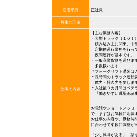
雇用形態
正社員
募集の理由
【主な業務内容】
・大型トラック（１０ｔ
積み込み主に関東、中部
定期便運行業務を行って
・夜間運行が基本です。
・一般商業貨物を運びま
多数扱います
＊フォークリフト講習は
＊長時間のトラック運転
体力・持久力を要しま
＊入社後３カ月間はベテ
仕事の内容
『働きやすい職場認証
お電話やショートメッセ
で、まずはお気軽に応募
お仕事の内容や、勤務時
に合わせて柔軟に調整が
「少し興味がある」「話