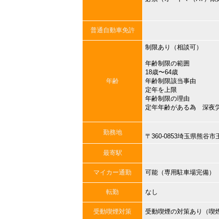
普通自動車免許
制限あり（相談可）
年齢制限の範囲
18歳〜64歳
年齢
年齢制限該当事由
定年を上限
年齢制限の理由
定年年齢がある為 深夜
勤務地
〒360-0853埼玉県熊
最寄駅
マイカー通勤
可能（専用駐車場完備）
転勤
なし
受動喫煙対策
受動喫煙の対策あり（喫