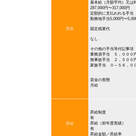
基本給（月額平均）又は
287,000円〜317,000円
定額的に支払われる手当
勤務地手当5,000円〜5,00
賃金
固定残業代
なし
その他の手当等付記事項
乗務員手当 ５，００
無事故手当 ２，５００
家族手当 ０～５６，０
賃金の形態
月給
昇給制度
有
昇給（前年度実績）
昇給
有
昇給金額／昇給率