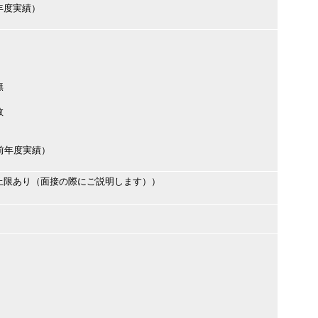
前年度実績）
無
数
円（前年度実績）
上限あり（面接の際にご説明します））