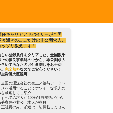
専任キャリアアドバイザーが全国
津々浦々のここだけの非公開求人、
コッソリ教えます！
厳しい登録条件をクリアした、全国数千
以上の優良事業所の中から、非公開求人
を含めてあなたのお仕事探しをお手伝
い。
完全無料
なのでご安心ください！
厚生労働大臣認可
・全国の運送会社の売上／給与データベ
ースを活用することでホワイトな求人の
みを厳選してご紹介
・すべての求人が100%独自開拓だから
急募案件や非公開求人が多数
・正社員のみ。派遣は一切掲載しません