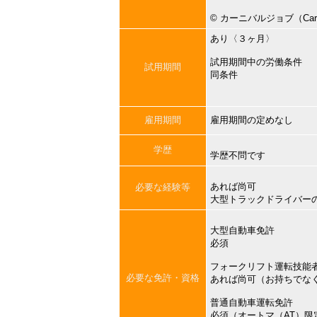
©︎ カーニバルジョブ（Carni
あり〈３ヶ月〉
試用期間中の労働条件
試用期間
同条件
雇用期間
雇用期間の定めなし
学歴
学歴不問です
あれば尚可
必要な経験等
大型トラックドライバー
大型自動車免許
必須
フォークリフト運転技能
必要な免許・資格
あれば尚可（お持ちでな
普通自動車運転免許
必須（オートマ（AT）限