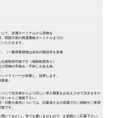
）にて、所属ターミナルから荷物を
、関西方面の西濃運輸ターミナルまでの
いただきます。
す。（一般商業貨物は会社の製品等を多種
入社後取得可能です（補助制度有り）
及び荷物の手積み・手卸しがある為、
す。
ランドライバーが添乗し、指導します。
事業者』
ージにて担当者からより詳しい求人概要をお伝えさせて頂きますの
ボタンからご連絡下さい。
間・日数や条件については、応募者さまの前職でのご経験やご希望
可能です。
を聞いてみたい」等でも構いませんので、お気軽にご応募下さい。