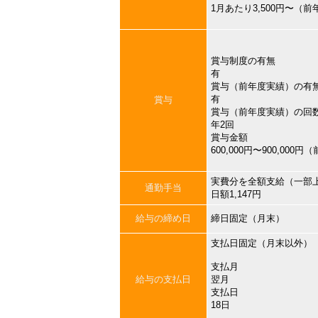
1月あたり3,500円〜（
賞与制度の有無
有
賞与（前年度実績）の有
有
賞与
賞与（前年度実績）の回
年2回
賞与金額
600,000円〜900,000
実費分を全額支給（一部
通勤手当
日額1,147円
給与の締め日
締日固定（月末）
支払日固定（月末以外）
支払月
給与の支払日
翌月
支払日
18日