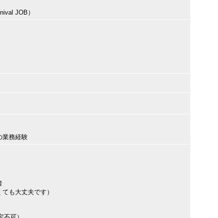
val JOB）
の業務経験
者
くても大丈夫です）
定不可）