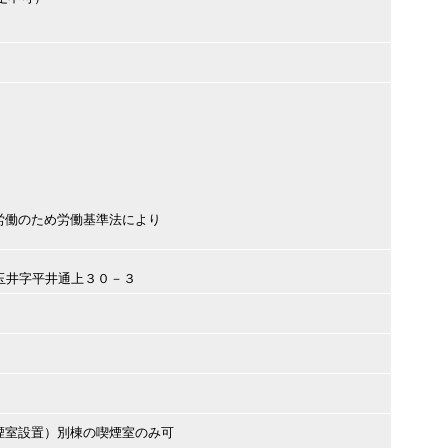
労働のため労働基準法により
谷市玉井字平井通上３０－３
煙室設置）別棟の喫煙室のみ可