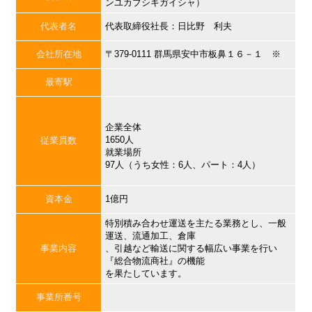
ンユカブシキガイシャ）
代表者名
代表取締役社長：日比野 利夫
会社所在地
〒379-0111 群馬県安中市板鼻１６－１ ※
最寄駅
企業全体
1650人
従業員数
就業場所
97人（うち女性：6人、パート：4人）
資本金
1億円
特別積み合わせ運送を主たる業務とし、一般
運送、流通加工、倉庫
事業内容
、引越など輸送に関する幅広い事業を行い
『総合物流商社』の機能
を果たしています。
事業所番号