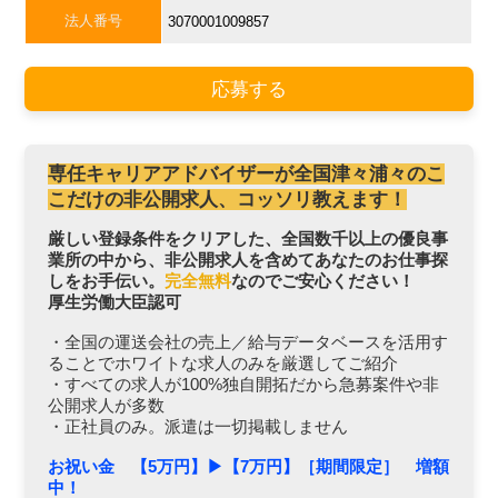
法人番号
3070001009857
応募する
専任キャリアアドバイザーが全国津々浦々のこ
こだけの非公開求人、コッソリ教えます！
厳しい登録条件をクリアした、全国数千以上の優良事
業所の中から、非公開求人を含めてあなたのお仕事探
しをお手伝い。
完全無料
なのでご安心ください！
厚生労働大臣認可
・全国の運送会社の売上／給与データベースを活用す
ることでホワイトな求人のみを厳選してご紹介
・すべての求人が100%独自開拓だから急募案件や非
公開求人が多数
・正社員のみ。派遣は一切掲載しません
お祝い金 【5万円】▶︎【7万円】［期間限定］ 増額
中！