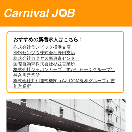
おすすめの新着求人はこちら！
株式会社ランビック横浜支店
SBSゼンツウ株式会社野田支店
株式会社カクヤス南東京センター
国際自動車株式会社杉並営業所
株式会社ジャパンカーゴ（すかいらーくグループ）
神奈川営業所
株式会社丸和運輸機関（AZ-COM丸和グループ）吉
川営業所