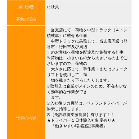
雇用形態
正社員
募集の理由
・当支店にて、荷物を中型トラック（４トン
積載車）に載せる仕事
・中型トラックに乗務して、当支店周辺（熊
谷市・行田市及び周辺
）のお客様へ荷物を配達及び集荷する仕事
※荷物は、小さいものから大きいものまでご
ざいますので、荷物の
大きさに応じて、手作業・またはフォーク
リフトを使用して、荷
物を載せたり下ろしたりします。
※取引先は企業がメインのため、不在も少な
く効率的な作業ができ
ます。
※入社後３カ月間は、ベテランドライバーが
添乗し指導します。
※【免許取得支援制度】有ります！！
仕事の内容
★ドライバー１日体験入社制度有り★
『働きやすい職場認証事業者』