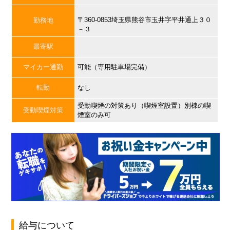
〒360-0853埼玉県熊谷市玉井字平井通上３０
勤務地
－３
最寄駅
マイカー通勤
可能（専用駐車場完備）
転勤
なし
受動喫煙の対策あり（喫煙室設置）別棟の喫
受動喫煙対策
煙室のみ可
給与について