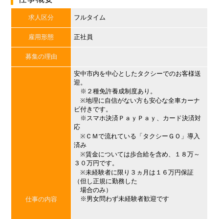
求人区分
フルタイム
雇用形態
正社員
募集の理由
安中市内を中心としたタクシーでのお客様送
迎。
※２種免許養成制度あり。
※地理に自信がない方も安心な全車カーナ
ビ付きです。
※スマホ決済ＰａｙＰａｙ、カード決済対
応
※ＣＭで流れている「タクシーＧＯ」導入
済み
※賃金については歩合給を含め、１８万～
３０万円です。
※未経験者に限り３ヵ月は１６万円保証
（但し正規に勤務した
場合のみ）
※男女問わず未経験者歓迎です
仕事の内容