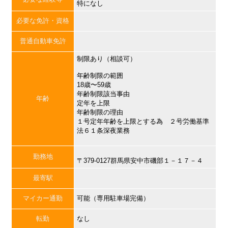
特になし
必要な免許・資格
普通自動車免許
制限あり（相談可）
年齢制限の範囲
18歳〜59歳
年齢制限該当事由
年齢
定年を上限
年齢制限の理由
１号定年年齢を上限とする為 ２号労働基準
法６１条深夜業務
勤務地
〒379-0127群馬県安中市磯部１－１７－４
最寄駅
マイカー通勤
可能（専用駐車場完備）
転勤
なし