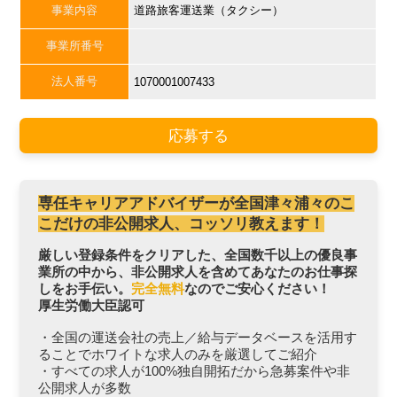
事業内容
道路旅客運送業（タクシー）
事業所番号
法人番号
1070001007433
応募する
専任キャリアアドバイザーが全国津々浦々のこ
こだけの非公開求人、コッソリ教えます！
厳しい登録条件をクリアした、全国数千以上の優良事
業所の中から、非公開求人を含めてあなたのお仕事探
しをお手伝い。
完全無料
なのでご安心ください！
厚生労働大臣認可
・全国の運送会社の売上／給与データベースを活用す
ることでホワイトな求人のみを厳選してご紹介
・すべての求人が100%独自開拓だから急募案件や非
公開求人が多数