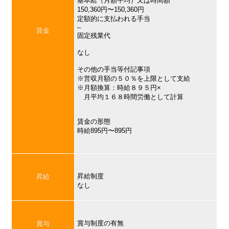
基本給（月額平均）又は時間額
150,360円〜150,360円
定額的に支払われる手当
–
賃金
固定残業代
なし
その他の手当等付記事項
※営収月額の５０％を上限として支給
※月額換算：時給８９５円×
月平均１６８時間労働として計算
賃金の形態
時給895円〜895円
昇給制度
昇給
なし
賞与制度の有無
賞与