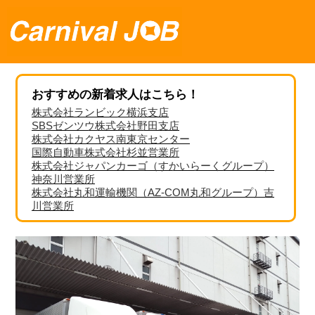
おすすめの新着求人はこちら！
株式会社ランビック横浜支店
SBSゼンツウ株式会社野田支店
株式会社カクヤス南東京センター
国際自動車株式会社杉並営業所
株式会社ジャパンカーゴ（すかいらーくグループ）
神奈川営業所
株式会社丸和運輸機関（AZ-COM丸和グループ）吉
川営業所