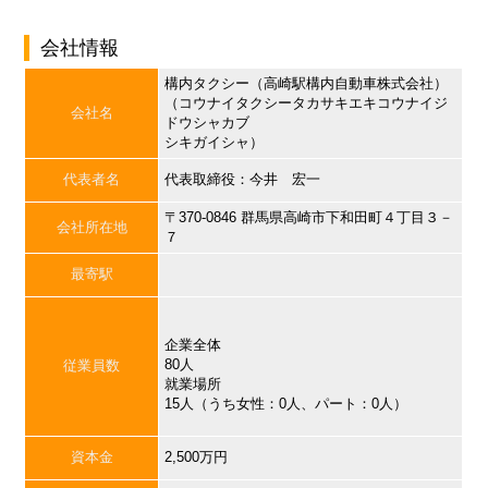
会社情報
構内タクシー（高崎駅構内自動車株式会社）
（コウナイタクシータカサキエキコウナイジ
会社名
ドウシャカブ
シキガイシャ）
代表者名
代表取締役：今井 宏一
〒370-0846 群馬県高崎市下和田町４丁目３－
会社所在地
７
最寄駅
企業全体
80人
従業員数
就業場所
15人（うち女性：0人、パート：0人）
資本金
2,500万円