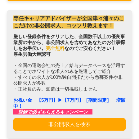
専任キャリアアドバイザーが全国津々浦々のこ
こだけの非公開求人、コッソリ教えます！
厳しい登録条件をクリアした、全国数千以上の優良事
業所の中から、非公開求人を含めてあなたのお仕事探
しをお手伝い。
完全無料
なのでご安心ください！
厚生労働大臣認可
・全国の運送会社の売上／給与データベースを活用す
ることでホワイトな求人のみを厳選してご紹介
・すべての求人が100%独自開拓だから急募案件や非
公開求人が多数
・正社員のみ。派遣は一切掲載しません
お祝い金 【5万円】▶︎【7万円】［期間限定］ 増額
中！
登録で必ずもらえるキャンペーン
非公開求人を検索