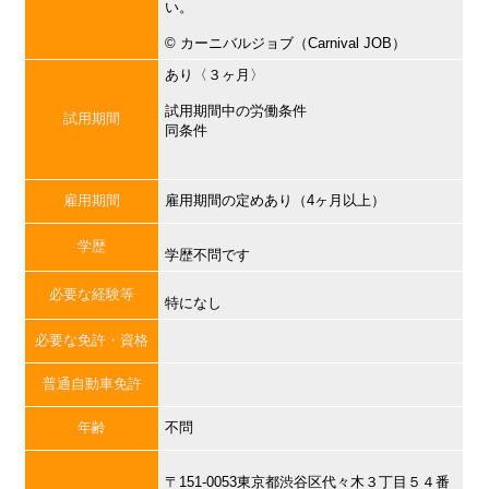
い。
©︎ カーニバルジョブ（Carnival JOB）
あり〈３ヶ月〉
試用期間中の労働条件
試用期間
同条件
雇用期間
雇用期間の定めあり（4ヶ月以上）
学歴
学歴不問です
必要な経験等
特になし
必要な免許・資格
普通自動車免許
年齢
不問
〒151-0053東京都渋谷区代々木３丁目５４番