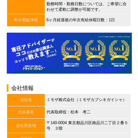
勤務時間・勤務日数については、ご希望に合
わせて柔軟に調整が可能です。
年次有給休暇
6ヶ月経過後の年次有給休暇日数：1日
会社情報
会社名
ミモザ株式会社（ミモザカブシキガイシャ）
代表者名
代表取締役：松本 考二
〒140-0004 東京都品川区南品川二丁目２番５
会社所在地
号 ３階