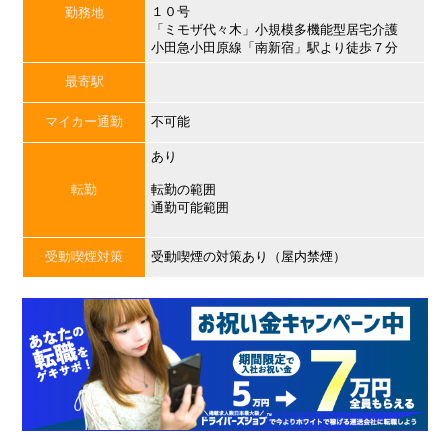
１０号
勤務地
「ミモザ代々木」小規模多機能型居宅介護
小田急小田原線「南新宿」駅より徒歩７分
最寄駅
マイカー通勤
不可能
あり
転勤
転勤の範囲
通勤可能範囲
受動喫煙対策
受動喫煙の対策あり（屋内禁煙）