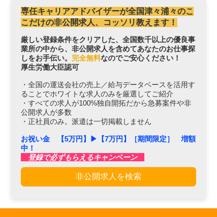
専任キャリアアドバイザーが全国津々浦々のこ
こだけの非公開求人、コッソリ教えます！
厳しい登録条件をクリアした、全国数千以上の優良事
業所の中から、非公開求人を含めてあなたのお仕事探
しをお手伝い。
完全無料
なのでご安心ください！
厚生労働大臣認可
・全国の運送会社の売上／給与データベースを活用す
ることでホワイトな求人のみを厳選してご紹介
・すべての求人が100%独自開拓だから急募案件や非
公開求人が多数
・正社員のみ。派遣は一切掲載しません
お祝い金 【5万円】▶︎【7万円】［期間限定］ 増額
中！
登録で必ずもらえるキャンペーン
非公開求人を検索