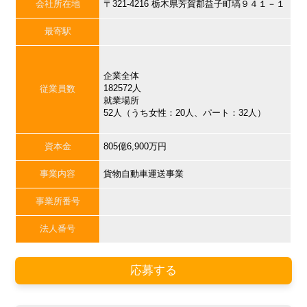
会社所在地
〒321-4216 栃木県芳賀郡益子町塙９４１－１
最寄駅
企業全体
182572人
従業員数
就業場所
52人（うち女性：20人、パート：32人）
資本金
805億6,900万円
事業内容
貨物自動車運送事業
事業所番号
法人番号
応募する