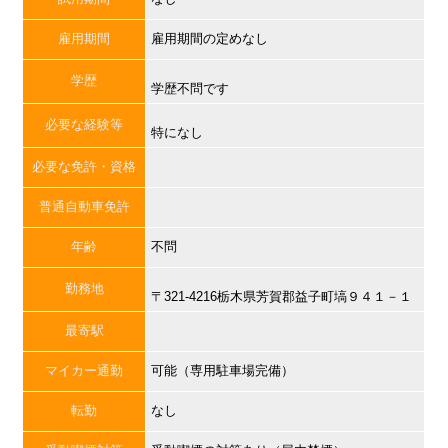
雇用期間
雇用期間の定めなし
学歴
学歴不問です
必要な経験等
特になし
必要な免許・資格
普通自動車免許
年齢
不問
勤務地
〒321-4216栃木県芳賀郡益子町塙９４１－１
最寄駅
マイカー通勤
可能（専用駐車場完備）
転勤
なし