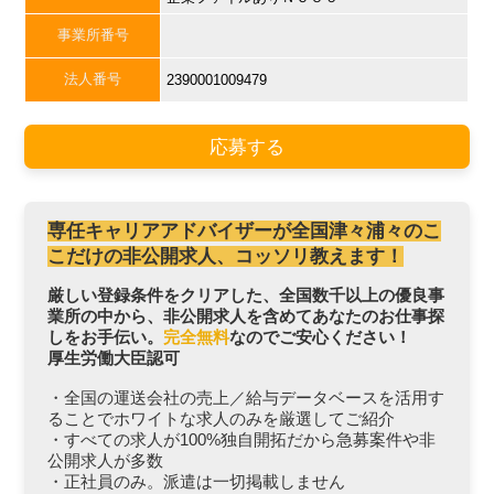
事業所番号
法人番号
2390001009479
応募する
専任キャリアアドバイザーが全国津々浦々のこ
こだけの非公開求人、コッソリ教えます！
厳しい登録条件をクリアした、全国数千以上の優良事
業所の中から、非公開求人を含めてあなたのお仕事探
しをお手伝い。
完全無料
なのでご安心ください！
厚生労働大臣認可
・全国の運送会社の売上／給与データベースを活用す
ることでホワイトな求人のみを厳選してご紹介
・すべての求人が100%独自開拓だから急募案件や非
公開求人が多数
・正社員のみ。派遣は一切掲載しません