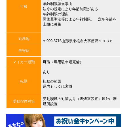
年齢制限該当事由
年齢
法令の規定により年齢制限がある
年齢制限の理由
労働基準法等による年齢制限。 定年年齢を
上限に募集
勤務地
〒999-3716山形県東根市大字蟹沢１９３６
最寄駅
マイカー通勤
可能（専用駐車場完備）
あり
転勤
転勤の範囲
県内もしくは宮城
受動喫煙の対策あり（喫煙室設置）屋外に喫
受動喫煙対策
煙所設置