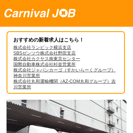
おすすめの新着求人はこちら！
株式会社ランビック横浜支店
SBSゼンツウ株式会社野田支店
株式会社カクヤス南東京センター
国際自動車株式会社杉並営業所
株式会社ジャパンカーゴ（すかいらーくグループ）
神奈川営業所
株式会社丸和運輸機関（AZ-COM丸和グループ）吉
川営業所