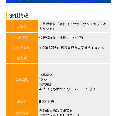
会社情報
三星運輸株式会社（ミツボシウンユカブシキ
会社名
ガイシャ）
代表者名
代表取締役 社長：小林 功
会社所在地
〒999-3716 山形県東根市大字蟹沢１９３６
最寄駅
企業全体
100人
従業員数
就業場所
47人（うち女性：7人、パート：2人）
資本金
9,000万円
自動車貨物取扱運送業
事業内容
企業ファイルありＮＯ５６