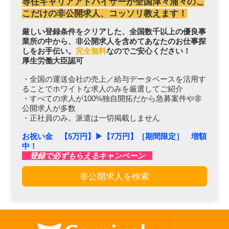
専任キャリアアドバイザーが全国津々浦々のこ
こだけの非公開求人、コッソリ教えます！
厳しい登録条件をクリアした、全国数千以上の優良事
業所の中から、非公開求人を含めてあなたのお仕事探
しをお手伝い。
完全無料
なのでご安心ください！
厚生労働大臣認可
・全国の運送会社の売上／給与データベースを活用す
ることでホワイトな求人のみを厳選してご紹介
・すべての求人が100%独自開拓だから急募案件や非
公開求人が多数
・正社員のみ。派遣は一切掲載しません
お祝い金 【5万円】▶︎【7万円】［期間限定］ 増額
中！
登録で必ずもらえるキャンペーン
非公開求人を検索