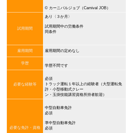
©︎ カーニバルジョブ（Carnival JOB）
あり〈３か月〉
試用期間中の労働条件
試用期間
同条件
雇用期間
雇用期間の定めなし
学歴
学歴不問です
必須
トラック運転１年以上の経験者（大型運転免
必要な経験等
許・小型移動式クレー
ン・玉掛技能講習資格所持者歓迎）
中型自動車免許
必須
準中型自動車免許
必要な免許・資格
必須