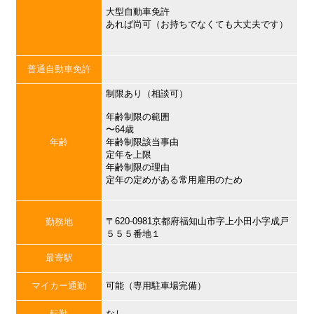
大型自動車免許
あれば尚可（お持ちでなくても大丈夫です）
普通自動車免許
制限あり（相談可）
年齢制限の範囲
〜64歳
年齢
年齢制限該当事由
定年を上限
年齢制限の理由
定年の定めがある常用雇用のため
〒620-0981京都府福知山市字上小田小字成戸
勤務地
５５５番地１
最寄駅
マイカー通勤
可能（専用駐車場完備）
転勤
なし