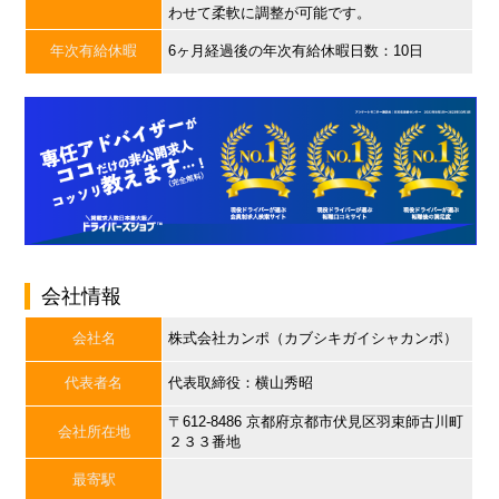
わせて柔軟に調整が可能です。
年次有給休暇
6ヶ月経過後の年次有給休暇日数：10日
会社情報
会社名
株式会社カンポ（カブシキガイシャカンポ）
代表者名
代表取締役：横山秀昭
〒612-8486 京都府京都市伏見区羽束師古川町
会社所在地
２３３番地
最寄駅