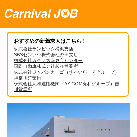
おすすめの新着求人はこちら！
株式会社ランビック横浜支店
SBSゼンツウ株式会社野田支店
株式会社カクヤス南東京センター
国際自動車株式会社杉並営業所
株式会社ジャパンカーゴ（すかいらーくグループ）
神奈川営業所
株式会社丸和運輸機関（AZ-COM丸和グループ）吉
川営業所