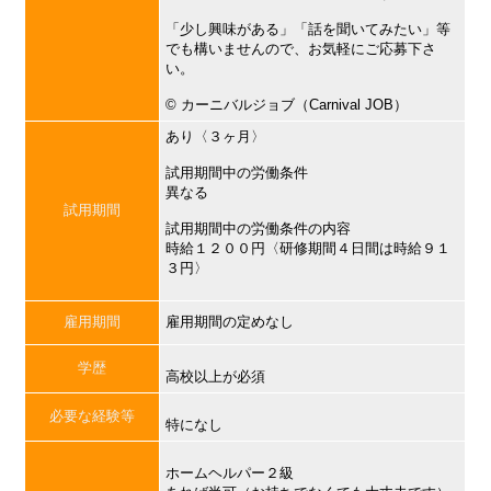
「少し興味がある」「話を聞いてみたい」等
でも構いませんので、お気軽にご応募下さ
い。
©︎ カーニバルジョブ（Carnival JOB）
あり〈３ヶ月〉
試用期間中の労働条件
異なる
試用期間
試用期間中の労働条件の内容
時給１２００円〈研修期間４日間は時給９１
３円〉
雇用期間
雇用期間の定めなし
学歴
高校以上が必須
必要な経験等
特になし
ホームヘルパー２級