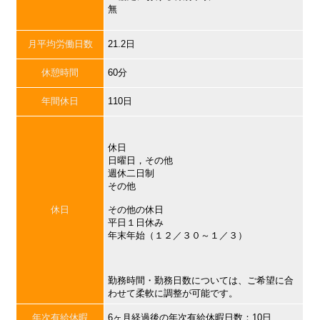
無
月平均労働日数
21.2日
休憩時間
60分
年間休日
110日
休日
日曜日，その他
週休二日制
その他
休日
その他の休日
平日１日休み
年末年始（１２／３０～１／３）
勤務時間・勤務日数については、ご希望に合
わせて柔軟に調整が可能です。
年次有給休暇
6ヶ月経過後の年次有給休暇日数：10日