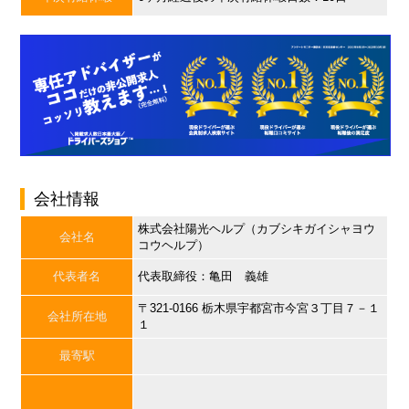
会社情報
株式会社陽光ヘルプ（カブシキガイシャヨウ
会社名
コウヘルプ）
代表者名
代表取締役：亀田 義雄
〒321-0166 栃木県宇都宮市今宮３丁目７－１
会社所在地
１
最寄駅