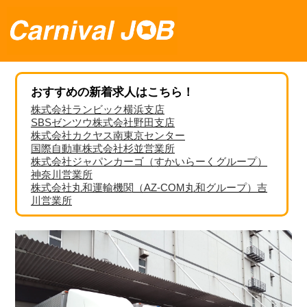
おすすめの新着求人はこちら！
株式会社ランビック横浜支店
SBSゼンツウ株式会社野田支店
株式会社カクヤス南東京センター
国際自動車株式会社杉並営業所
株式会社ジャパンカーゴ（すかいらーくグループ）
神奈川営業所
株式会社丸和運輸機関（AZ-COM丸和グループ）吉
川営業所