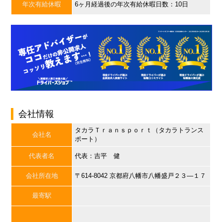
年次有給休暇
6ヶ月経過後の年次有給休暇日数：10日
会社情報
タカラＴｒａｎｓｐｏｒｔ（タカラトランス
会社名
ポート）
代表者名
代表：吉平 健
会社所在地
〒614-8042 京都府八幡市八幡盛戸２３―１７
最寄駅