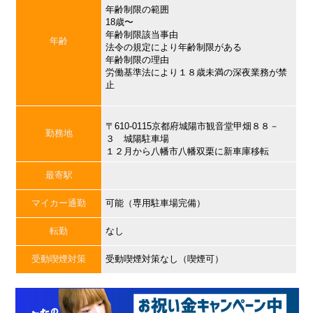
年齢制限の範囲
18歳〜
年齢制限該当事由
年齢
法令の規定により年齢制限がある
年齢制限の理由
労働基準法により１８歳未満の深夜業務が禁
止
〒610-0115京都府城陽市観音堂甲畑８８－
勤務地
３ 城陽駐車場
１２月から八幡市八幡双栗に新車庫移転
最寄駅
マイカー通勤
可能（専用駐車場完備）
転勤
なし
受動喫煙対策
受動喫煙対策なし（喫煙可）