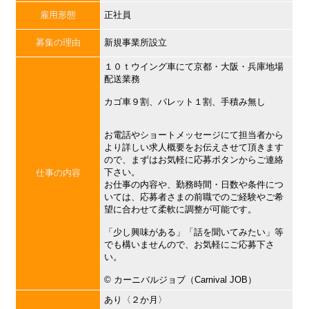
雇用形態
正社員
募集の理由
新規事業所設立
１０ｔウイング車にて京都・大阪・兵庫地場
配送業務
カゴ車９割、パレット１割、手積み無し
お電話やショートメッセージにて担当者から
より詳しい求人概要をお伝えさせて頂きます
ので、まずはお気軽に応募ボタンからご連絡
下さい。
仕事の内容
お仕事の内容や、勤務時間・日数や条件につ
いては、応募者さまの前職でのご経験やご希
望に合わせて柔軟に調整が可能です。
「少し興味がある」「話を聞いてみたい」等
でも構いませんので、お気軽にご応募下さ
い。
©︎ カーニバルジョブ（Carnival JOB）
あり〈２か月〉