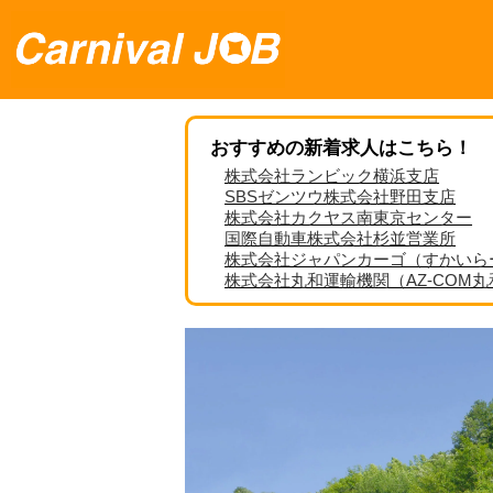
おすすめの新着求人はこちら！
株式会社ランビック横浜支店
SBSゼンツウ株式会社野田支店
株式会社カクヤス南東京センター
国際自動車株式会社杉並営業所
株式会社ジャパンカーゴ（すかいら
株式会社丸和運輸機関（AZ-COM