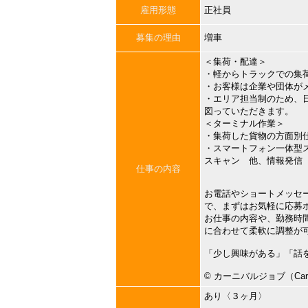
雇用形態
正社員
募集の理由
増車
＜集荷・配達＞
・軽からトラックでの集
・お客様は企業や団体が
・エリア担当制のため、
図っていただきます。
＜ターミナル作業＞
・集荷した貨物の方面別
・スマートフォン一体型
スキャン 他、情報発信
仕事の内容
お電話やショートメッセ
で、まずはお気軽に応募
お仕事の内容や、勤務時
に合わせて柔軟に調整が
「少し興味がある」「話
©︎ カーニバルジョブ（Carni
あり〈３ヶ月〉