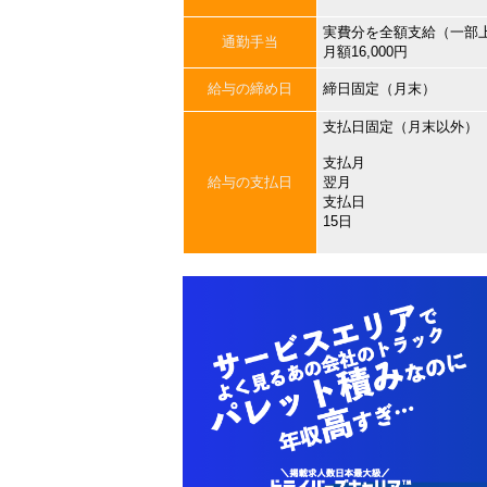
実費分を全額支給（一部
通勤手当
月額16,000円
給与の締め日
締日固定（月末）
支払日固定（月末以外）
支払月
給与の支払日
翌月
支払日
15日