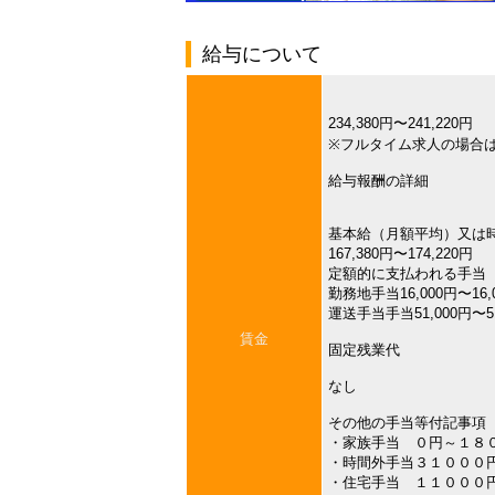
給与について
234,380円〜241,220円
※フルタイム求人の場合
給与報酬の詳細
基本給（月額平均）又は
167,380円〜174,220円
定額的に支払われる手当
勤務地手当16,000円〜16,
運送手当手当51,000円〜51
賃金
固定残業代
なし
その他の手当等付記事項
・家族手当 ０円～１８
・時間外手当３１０００
・住宅手当 １１０００