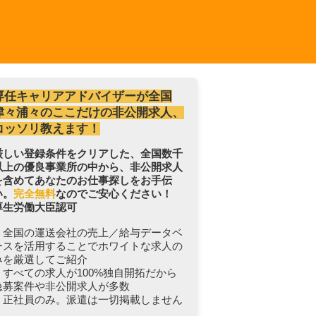
専任キャリアアドバイザーが全国
津々浦々のここだけの非公開求人、
コッソリ教えます！
厳しい登録条件をクリアした、全国数千
以上の優良事業所の中から、非公開求人
を含めてあなたのお仕事探しをお手伝
い。
完全無料
なのでご安心ください！
厚生労働大臣認可
・全国の運送会社の売上／給与データベ
ースを活用することでホワイトな求人の
みを厳選してご紹介
・すべての求人が100%独自開拓だから
急募案件や非公開求人が多数
・正社員のみ。派遣は一切掲載しません