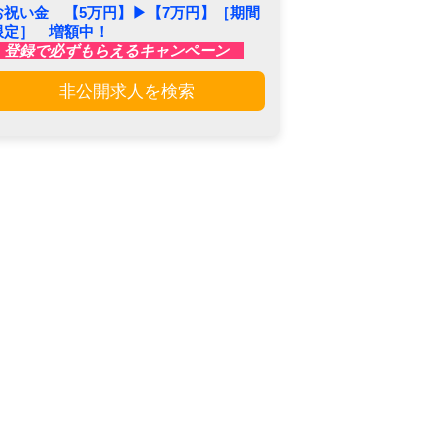
お祝い金 【5万円】▶︎【7万円】［期間
限定］ 増額中！
登録で必ずもらえるキャンペーン
非公開求人を検索