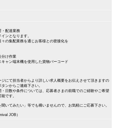
荷・配達業務
メインとなります。
日々の集配業務を通じお客様との密接化を
仕分け作業
スキャン端末機を使用した貨物バーコード
ージにて担当者からより詳しい求人概要をお伝えさせて頂きますの
ボタンからご連絡下さい。
間・日数や条件については、応募者さまの前職でのご経験やご希望
可能です。
を聞いてみたい」等でも構いませんので、お気軽にご応募下さい。
val JOB）