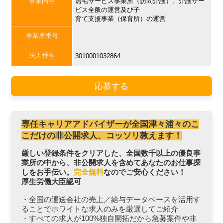
事業内容
居宅サービス事業所（訪問介護）、介護サー
ビス全般の運営及び子
育て支援事業（保育所）の運営
事業所番号
法人番号
3010001032864
応募する
専任キャリアアドバイザーが全国津々浦々のこ
こだけの非公開求人、コッソリ教えます！
厳しい登録条件をクリアした、全国数千以上の優良事
業所の中から、非公開求人を含めてあなたのお仕事探
しをお手伝い。
完全無料
なのでご安心ください！
厚生労働大臣認可
・全国の運送会社の売上／給与データベースを活用す
ることでホワイトな求人のみを厳選してご紹介
・すべての求人が100%独自開拓だから急募案件や非