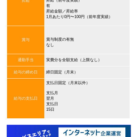
昇給（前年度実績）
昇給
有
昇給金額／昇給率
1月あたり0円〜100円（前年度実績）
賞与制度の有無
賞与
なし
通勤手当
実費分を全額支給（上限なし）
給与の締め日
締日固定（月末）
支払日固定（月末以外）
支払月
給与の支払日
翌月
支払日
15日