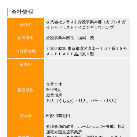
会社情報
株式会社ソラスト介護事業本部（カブシキガ
会社名
イシャソラストカイゴジギョウホンブ）
代表者名
介護事業本部長：福嶋 茂
〒108-8210 東京都港区港南一丁目７番１８号
会社所在地
Ａ－ＰＬＡＣＥ品川東６階
最寄駅
企業全体
30928人
従業員数
就業場所
19人（うち女性：11人、パート：13人）
資本金
6億3,000万円
介護事務の教育、ホームヘルパー養成、指定
居宅介護支援事業所、