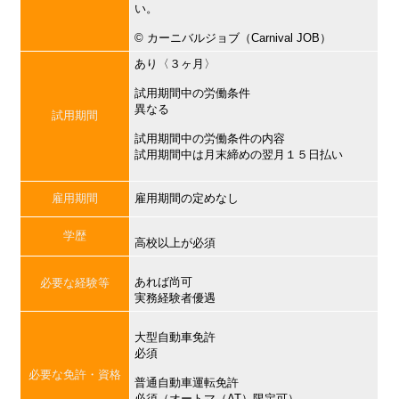
い。
©︎ カーニバルジョブ（Carnival JOB）
あり〈３ヶ月〉
試用期間中の労働条件
異なる
試用期間
試用期間中の労働条件の内容
試用期間中は月末締めの翌月１５日払い
雇用期間
雇用期間の定めなし
学歴
高校以上が必須
あれば尚可
必要な経験等
実務経験者優遇
大型自動車免許
必須
必要な免許・資格
普通自動車運転免許
必須（オートマ（AT）限定可）