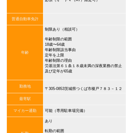
普通自動車免許
制限あり（相談可）
年齢制限の範囲
18歳〜64歳
年齢制限該当事由
年齢
定年を上限
年齢制限の理由
労基法第６１条１８歳未満の深夜業務の禁止
及び定年が65歳
勤務地
〒305-0853茨城県つくば市榎戸７８３－１２
最寄駅
マイカー通勤
可能（専用駐車場完備）
あり
転勤の範囲