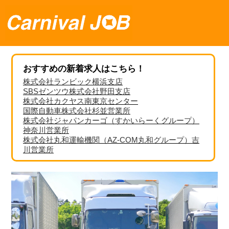
おすすめの新着求人はこちら！
株式会社ランビック横浜支店
SBSゼンツウ株式会社野田支店
株式会社カクヤス南東京センター
国際自動車株式会社杉並営業所
株式会社ジャパンカーゴ（すかいらーくグループ）
神奈川営業所
株式会社丸和運輸機関（AZ-COM丸和グループ）吉
川営業所