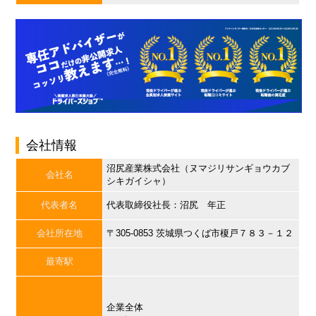
会社情報
沼尻産業株式会社（ヌマジリサンギョウカブ
会社名
シキガイシャ）
代表者名
代表取締役社長：沼尻 年正
会社所在地
〒305-0853 茨城県つくば市榎戸７８３－１２
最寄駅
企業全体