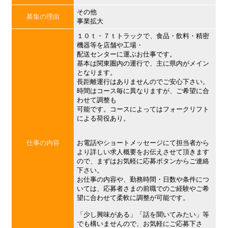
その他
募集の理由
事業拡大
１０ｔ・７ｔトラックで、食品・飲料・精密
機器等を店舗や工場・
配送センターに運ぶお仕事です。
基本は関東圏内の運行で、主に県内がメイン
となります。
長距離運行はありませんのでご安心下さい。
時間はコース毎に異なりますが、ご希望に合
わせて調整も
可能です。コースによってはフォークリフト
による荷役あり。
仕事の内容
お電話やショートメッセージにて担当者から
より詳しい求人概要をお伝えさせて頂きます
ので、まずはお気軽に応募ボタンからご連絡
下さい。
お仕事の内容や、勤務時間・日数や条件につ
いては、応募者さまの前職でのご経験やご希
望に合わせて柔軟に調整が可能です。
「少し興味がある」「話を聞いてみたい」等
でも構いませんので、お気軽にご応募下さ