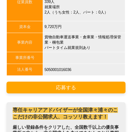
339人
従業員数
就業場所
2人（うち女性：2人、パート：0人）
資本金
9,720万円
貨物自動車運送事業・倉庫業・情報処理保管
事業内容
業・梱包業
パートタイム就業規則あり
事業所番号
法人番号
5050001016036
応募する
専任キャリアアドバイザーが全国津々浦々のこ
こだけの非公開求人、コッソリ教えます！
厳しい登録条件をクリアした、全国数千以上の優良事