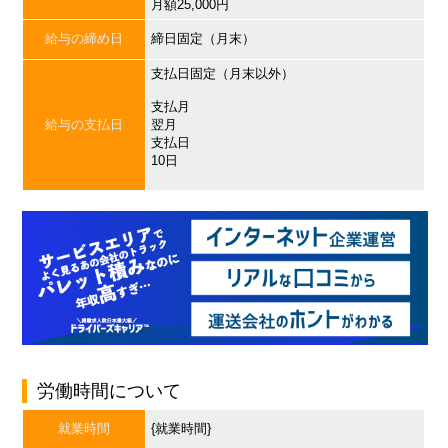
月額25,000円
給与の締め日
締日固定（月末）
支払日固定（月末以外）
支払月
給与の支払日
翌月
支払日
10日
労働時間について
就業時間
{就業時間}