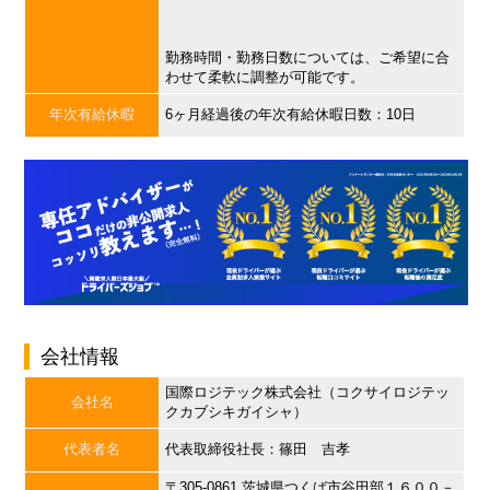
勤務時間・勤務日数については、ご希望に合
わせて柔軟に調整が可能です。
年次有給休暇
6ヶ月経過後の年次有給休暇日数：10日
会社情報
国際ロジテック株式会社（コクサイロジテッ
会社名
クカブシキガイシャ）
代表者名
代表取締役社長：篠田 吉孝
〒305-0861 茨城県つくば市谷田部１６００－