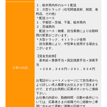
１．栃木県内外のルート配送
２．大型トラック（住宅関連資材、雑貨、食
料品、その他）
＊配送コース
１．宇都宮～茨城、千葉、栃木県内
２．茨城県内
配送コース：物量、担当業務により出勤時
間の変更がございます。
＊大型トラック、４ｔトラック使用
担当業務により、中型車を使用する場合も
ございます。
【賃金支給例】
基本給＋業務手当＋固定残業手当＋深夜手
当
仕事の内容
＝２６８，３４６円～２９１，９３４円
お電話やショートメッセージにて担当者から
より詳しい求人概要をお伝えさせて頂きます
ので、まずはお気軽に応募ボタンからご連絡
下さい。
お仕事の内容や、勤務時間・日数や条件につ
いては、応募者さまの前職でのご経験やご希
望に合わせて柔軟に調整が可能です。