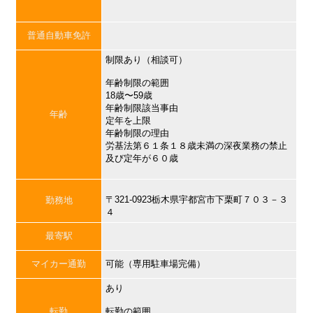
普通自動車免許
制限あり（相談可）
年齢制限の範囲
18歳〜59歳
年齢制限該当事由
年齢
定年を上限
年齢制限の理由
労基法第６１条１８歳未満の深夜業務の禁止
及び定年が６０歳
〒321-0923栃木県宇都宮市下栗町７０３－３
勤務地
４
最寄駅
マイカー通勤
可能（専用駐車場完備）
あり
転勤
転勤の範囲