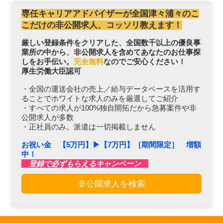
専任キャリアアドバイザーが全国津々浦々のこ
こだけの非公開求人、コッソリ教えます！
厳しい登録条件をクリアした、全国数千以上の優良事
業所の中から、非公開求人を含めてあなたのお仕事探
しをお手伝い。
完全無料
なのでご安心ください！
厚生労働大臣認可
・全国の運送会社の売上／給与データベースを活用す
ることでホワイトな求人のみを厳選してご紹介
・すべての求人が100%独自開拓だから急募案件や非
公開求人が多数
・正社員のみ。派遣は一切掲載しません
お祝い金 【5万円】▶︎【7万円】［期間限定］ 増額
中！
登録で必ずもらえるキャンペーン
非公開求人を検索