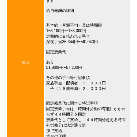
ます
給与報酬の詳細
基本給（月額平均）又は時間額
166,100円〜183,000円
定額的に支払われる手当
深夜手当36,344円〜40,040円
固定残業代
あり
賃金
51,900円〜57,200円
その他の手当等付記事項
家族手当：配偶者 ７，０００円
子（１８歳未満）２，０００円
固定残業代に関する特記事項
固定残業手当は、時間外労働の有無にかかわ
らず４４時間分を固定
残業代として支給し、４４時間分超える時間
外労働分は法定通り追
加で支給。
賃金の形態