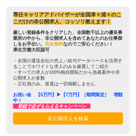
専任キャリアアドバイザーが全国津々浦々のこ
こだけの非公開求人、コッソリ教えます！
厳しい登録条件をクリアした、全国数千以上の優良事
業所の中から、非公開求人を含めてあなたのお仕事探
しをお手伝い。
完全無料
なのでご安心ください！
厚生労働大臣認可
・全国の運送会社の売上／給与データベースを活用す
ることでホワイトな求人のみを厳選してご紹介
・すべての求人が100%独自開拓だから急募案件や非
公開求人が多数
・正社員のみ。派遣は一切掲載しません
お祝い金 【5万円】▶︎【7万円】［期間限定］ 増額
中！
登録で必ずもらえるキャンペーン
非公開求人を検索