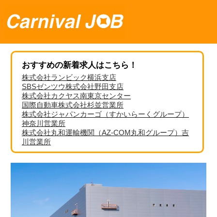
おすすめの新着求人はこちら！
株式会社ランビック横浜支店
SBSゼンツウ株式会社野田支店
株式会社カクヤス南東京センター
国際自動車株式会社杉並営業所
株式会社ジャパンカーゴ（すかいらーくグループ）
神奈川営業所
株式会社丸和運輸機関（AZ-COM丸和グループ）吉
川営業所