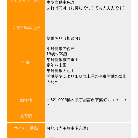
中型自動車免許
あれば尚可（お持ちでなくても大丈夫です）
普通自動車免許
制限あり（相談可）
年齢制限の範囲
18歳〜59歳
年齢制限該当事由
年齢
定年を上限
年齢制限の理由
労働基準により１８歳未満の深夜労働の禁止
のため
〒321-0923栃木県宇都宮市下栗町７０３－３
勤務地
４
最寄駅
マイカー通勤
可能（専用駐車場完備）