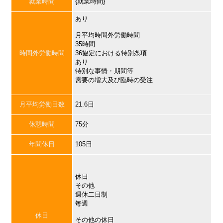
就業時間
{就業時間}
あり
月平均時間外労働時間
35時間
時間外労働時間
36協定における特別条項
あり
特別な事情・期間等
需要の増大及び臨時の受注
月平均労働日数
21.6日
休憩時間
75分
年間休日
105日
休日
その他
週休二日制
毎週
休日
その他の休日