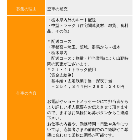
募集の理由
空車の補充
・栃木県内外のルート配送
・中型トラック（住宅関連資材、雑貨、食料
品、その他）
＊配送コース
・宇都宮～埼玉、茨城、群馬から～栃木
・栃木県内
配送コース：物量・担当業務により出勤時
間の変更がございます。
＊２ｔ・４ｔトラック使用
【賃金支給例】
基本給＋固定残業手当＋深夜手当
＝２５４，３４４円～２８０，２４０円
仕事の内容
お電話やショートメッセージにて担当者から
より詳しい求人概要をお伝えさせて頂きます
ので、まずはお気軽に応募ボタンからご連絡
下さい。
お仕事の内容や、勤務時間・日数や条件につ
いては、応募者さまの前職でのご経験やご希
望に合わせて柔軟に調整が可能です。