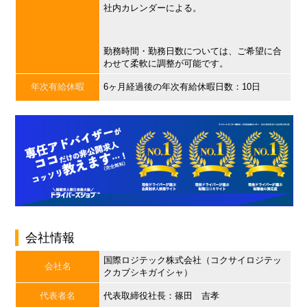
社内カレンダーによる。
勤務時間・勤務日数については、ご希望に合
わせて柔軟に調整が可能です。
年次有給休暇
6ヶ月経過後の年次有給休暇日数：10日
会社情報
国際ロジテック株式会社（コクサイロジテッ
会社名
クカブシキガイシャ）
代表者名
代表取締役社長：篠田 吉孝