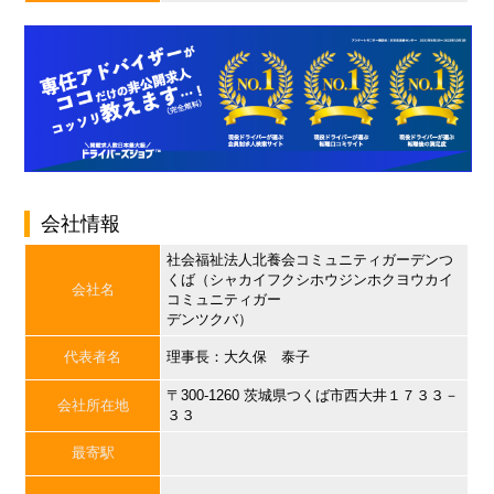
会社情報
社会福祉法人北養会コミュニティガーデンつ
くば（シャカイフクシホウジンホクヨウカイ
会社名
コミュニティガー
デンツクバ）
代表者名
理事長：大久保 泰子
〒300-1260 茨城県つくば市西大井１７３３－
会社所在地
３３
最寄駅