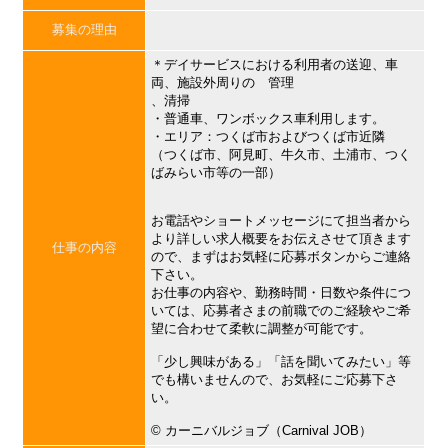
募集の理由
＊デイサービスにおける利用者の送迎、車
両、施設外周りの 管理
、清掃
・普通車、ワンボックス車利用します。
・エリア：つくば市およびつくば市近隣
（つくば市、阿見町、牛久市、土浦市、つく
ばみらい市等の一部）
お電話やショートメッセージにて担当者から
より詳しい求人概要をお伝えさせて頂きます
仕事の内容
ので、まずはお気軽に応募ボタンからご連絡
下さい。
お仕事の内容や、勤務時間・日数や条件につ
いては、応募者さまの前職でのご経験やご希
望に合わせて柔軟に調整が可能です。
「少し興味がある」「話を聞いてみたい」等
でも構いませんので、お気軽にご応募下さ
い。
©︎ カーニバルジョブ（Carnival JOB）