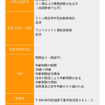
必要な経験等
２ｔ車以上の乗務経験がある方
（未経験者でも可）
５トン限定準中型自動車免許
必須
必要な免許・資格
フォークリフト運転技能者
必須
普通自動車免許
制限あり（相談可）
年齢制限の範囲
18歳〜59歳
年齢
年齢制限該当事由
法令の規定により年齢制限がある
年齢制限の理由
深夜業及び定年年齢が６０歳のため
勤務地
〒304-0076茨城県下妻市前河原５６１－２