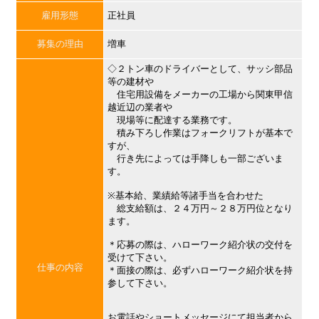
雇用形態
正社員
募集の理由
増車
◇２トン車のドライバーとして、サッシ部品
等の建材や
住宅用設備をメーカーの工場から関東甲信
越近辺の業者や
現場等に配達する業務です。
積み下ろし作業はフォークリフトが基本で
すが、
行き先によっては手降しも一部ございま
す。
※基本給、業績給等諸手当を合わせた
総支給額は、２４万円～２８万円位となり
ます。
＊応募の際は、ハローワーク紹介状の交付を
受けて下さい。
仕事の内容
＊面接の際は、必ずハローワーク紹介状を持
参して下さい。
お電話やショートメッセージにて担当者から