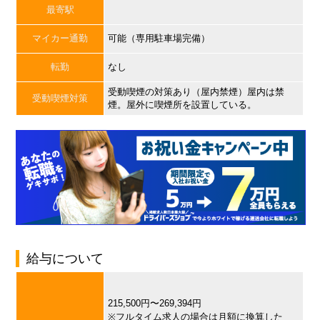
最寄駅
マイカー通勤
可能（専用駐車場完備）
転勤
なし
受動喫煙の対策あり（屋内禁煙）屋内は禁
受動喫煙対策
煙。屋外に喫煙所を設置している。
給与について
215,500円〜269,394円
※フルタイム求人の場合は月額に換算した