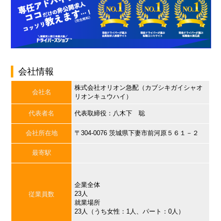
会社情報
株式会社オリオン急配（カブシキガイシャオ
会社名
リオンキュウハイ）
代表者名
代表取締役：八木下 聡
会社所在地
〒304-0076 茨城県下妻市前河原５６１－２
最寄駅
企業全体
23人
従業員数
就業場所
23人（うち女性：1人、パート：0人）