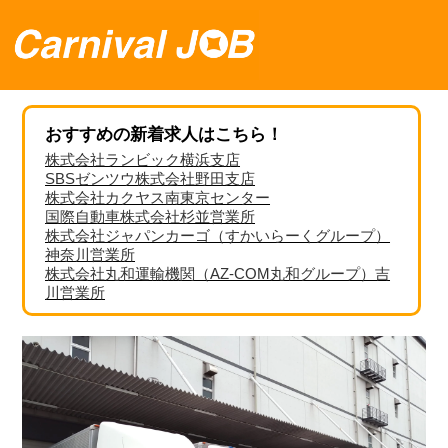
おすすめの新着求人はこちら！
株式会社ランビック横浜支店
SBSゼンツウ株式会社野田支店
株式会社カクヤス南東京センター
国際自動車株式会社杉並営業所
株式会社ジャパンカーゴ（すかいらーくグループ）
神奈川営業所
株式会社丸和運輸機関（AZ-COM丸和グループ）吉
川営業所