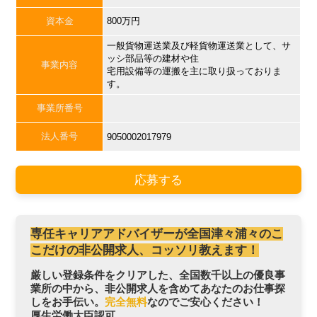
資本金
800万円
一般貨物運送業及び軽貨物運送業として、サ
ッシ部品等の建材や住
事業内容
宅用設備等の運搬を主に取り扱っておりま
す。
事業所番号
法人番号
9050002017979
応募する
専任キャリアアドバイザーが全国津々浦々のこ
こだけの非公開求人、コッソリ教えます！
厳しい登録条件をクリアした、全国数千以上の優良事
業所の中から、非公開求人を含めてあなたのお仕事探
しをお手伝い。
完全無料
なのでご安心ください！
厚生労働大臣認可