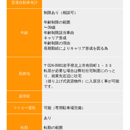
普通自動車免許
制限あり（相談可）
年齢制限の範囲
〜39歳
年齢
年齢制限該当事由
キャリア形成
年齢制限の理由
長期勤続によりキャリア形成を図る為
〒024-0081岩手県北上市有田町１－３３
転居が必要な場合は弊社社宅制度にのっと
勤務地
り、就業先近辺に社宅
（借り上げ式賃貸物件）に入居頂く事が可能
です。
最寄駅
マイカー通勤
可能（専用駐車場完備）
あり
転勤
転勤の範囲