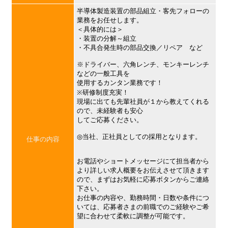
半導体製造装置の部品組立・客先フォローの
業務をお任せします。
＜具体的には＞
・装置の分解～組立
・不具合発生時の部品交換／リペア など
※ドライバー、六角レンチ、モンキーレンチ
などの一般工具を
使用するカンタン業務です！
※研修制度充実！
現場に出ても先輩社員が１から教えてくれる
ので、未経験者も安心
してご応募ください。
◎当社、正社員としての採用となります。
仕事の内容
お電話やショートメッセージにて担当者から
より詳しい求人概要をお伝えさせて頂きます
ので、まずはお気軽に応募ボタンからご連絡
下さい。
お仕事の内容や、勤務時間・日数や条件につ
いては、応募者さまの前職でのご経験やご希
望に合わせて柔軟に調整が可能です。