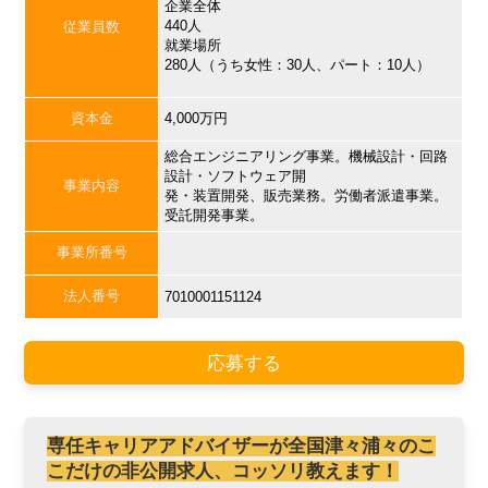
企業全体
440人
従業員数
就業場所
280人（うち女性：30人、パート：10人）
資本金
4,000万円
総合エンジニアリング事業。機械設計・回路
設計・ソフトウェア開
事業内容
発・装置開発、販売業務。労働者派遣事業。
受託開発事業。
事業所番号
法人番号
7010001151124
応募する
専任キャリアアドバイザーが全国津々浦々のこ
こだけの非公開求人、コッソリ教えます！