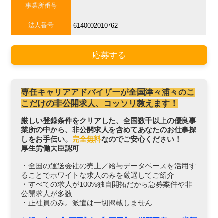
事業所番号
法人番号
6140002010762
応募する
専任キャリアアドバイザーが全国津々浦々のこ
こだけの非公開求人、コッソリ教えます！
厳しい登録条件をクリアした、全国数千以上の優良事
業所の中から、非公開求人を含めてあなたのお仕事探
しをお手伝い。
完全無料
なのでご安心ください！
厚生労働大臣認可
・全国の運送会社の売上／給与データベースを活用す
ることでホワイトな求人のみを厳選してご紹介
・すべての求人が100%独自開拓だから急募案件や非
公開求人が多数
・正社員のみ。派遣は一切掲載しません