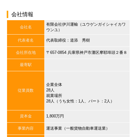
会社情報
有限会社伊川運輸（ユウゲンガイシャイカワ
会社名
ウンユ）
代表者名
代表取締役：道添 秀樹
会社所在地
〒657-0854 兵庫県神戸市灘区摩耶埠頭２番８
最寄駅
企業全体
28人
従業員数
就業場所
28人（うち女性：1人、パート：2人）
資本金
1,800万円
事業内容
運送事業（一般貨物自動車運送業）