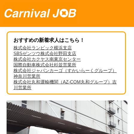
おすすめの新着求人はこちら！
株式会社ランビック横浜支店
SBSゼンツウ株式会社野田支店
株式会社カクヤス南東京センター
国際自動車株式会社杉並営業所
株式会社ジャパンカーゴ（すかいらーくグループ）
神奈川営業所
株式会社丸和運輸機関（AZ-COM丸和グループ）吉
川営業所