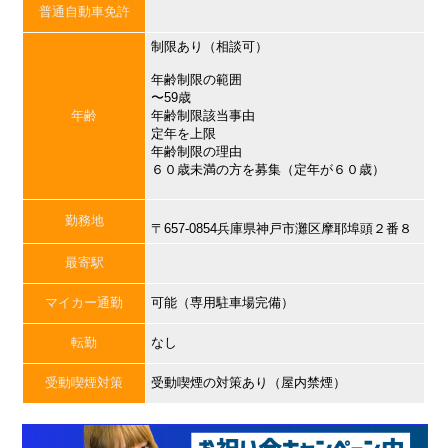
普通自動車免許
制限あり（相談可）
年齢制限の範囲
〜59歳
年齢
年齢制限該当事由
定年を上限
年齢制限の理由
６０歳未満の方を募集（定年が６０歳）
勤務地
〒657-0854兵庫県神戸市灘区摩耶埠頭２番８
最寄駅
マイカー通勤
可能（専用駐車場完備）
転勤
なし
受動喫煙対策
受動喫煙の対策あり（屋内禁煙）