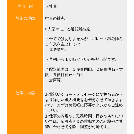
雇用形態
正社員
募集の理由
空車の補充
○大型車による近距離輸送
・全てではありませんが、パレット積み降ろ
し作業を主としての
運送業務。
・早朝から１５時ぐらいが平均時間です。
＊配送範囲は、１便目岡山、２便目明石～大
阪、３便目神戸～自社
倉庫等。
仕事の内容
お電話やショートメッセージにて担当者から
より詳しい求人概要をお伝えさせて頂きます
ので、まずはお気軽に応募ボタンからご連絡
下さい。
お仕事の内容や、勤務時間・日数や条件につ
いては、応募者さまの前職でのご経験やご希
望に合わせて柔軟に調整が可能です。