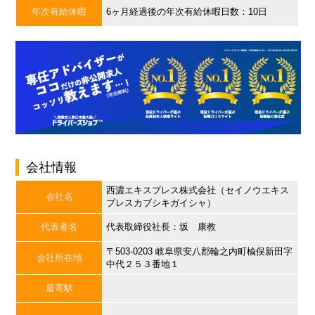
年次有給休暇
6ヶ月経過後の年次有給休暇日数：10日
会社情報
西濃エキスプレス株式会社（セイノウエキス
会社名
プレスカブシキガイシャ）
代表者名
代表取締役社長：坂 康教
〒503-0203 岐阜県安八郡輪之内町楡俣新田字
会社所在地
中代２５３番地１
最寄駅