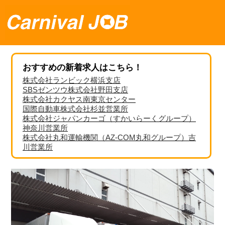
おすすめの新着求人はこちら！
株式会社ランビック横浜支店
SBSゼンツウ株式会社野田支店
株式会社カクヤス南東京センター
国際自動車株式会社杉並営業所
株式会社ジャパンカーゴ（すかいらーくグループ）
神奈川営業所
株式会社丸和運輸機関（AZ-COM丸和グループ）吉
川営業所